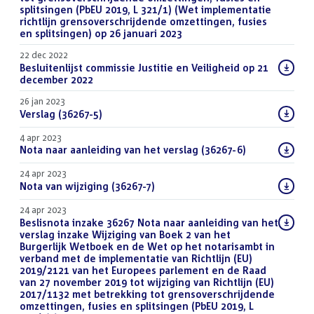
splitsingen (PbEU 2019, L 321/1) (Wet implementatie
richtlijn grensoverschrijdende omzettingen, fusies
en splitsingen) op 26 januari 2023
(PDF)
22 dec 2022
Download
Besluitenlijst commissie Justitie en Veiligheid op 21
bestand:
december 2022
(PDF)
26 jan 2023
Download
Verslag (36267-5)
(PDF)
bestand:
4 apr 2023
Download
Nota naar aanleiding van het verslag (36267-6)
(PDF)
bestand:
24 apr 2023
Download
Nota van wijziging (36267-7)
(PDF)
bestand:
24 apr 2023
Download
Beslisnota inzake 36267 Nota naar aanleiding van het
bestand:
verslag inzake Wijziging van Boek 2 van het
Burgerlijk Wetboek en de Wet op het notarisambt in
verband met de implementatie van Richtlijn (EU)
2019/2121 van het Europees parlement en de Raad
van 27 november 2019 tot wijziging van Richtlijn (EU)
2017/1132 met betrekking tot grensoverschrijdende
omzettingen, fusies en splitsingen (PbEU 2019, L