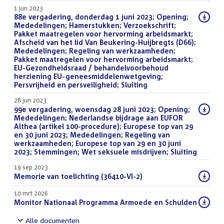
1 jun 2023
Download
88e vergadering, donderdag 1 juni 2023; Opening;
bestand:
Mededelingen; Hamerstukken; Verzoekschrift;
Pakket maatregelen voor hervorming arbeidsmarkt;
Afscheid van het lid Van Beukering-Huijbregts (D66);
Mededelingen; Regeling van werkzaamheden;
Pakket maatregelen voor hervorming arbeidsmarkt;
EU-Gezondheidsraad / behandelvoorbehoud
herziening EU-geneesmiddelenwetgeving;
Persvrijheid en persveiligheid; Sluiting
()
28 jun 2023
Download
99e vergadering, woensdag 28 juni 2023; Opening;
bestand:
Mededelingen; Nederlandse bijdrage aan EUFOR
Althea (artikel 100-procedure); Europese top van 29
en 30 juni 2023; Mededelingen; Regeling van
werkzaamheden; Europese top van 29 en 30 juni
2023; Stemmingen; Wet seksuele misdrijven; Sluiting
()
19 sep 2023
Download
Memorie van toelichting (36410-VI-2)
(PDF)
bestand:
10 mrt 2026
Download
Monitor Nationaal Programma Armoede en Schulden
(PDF)
bestand:
Alle documenten