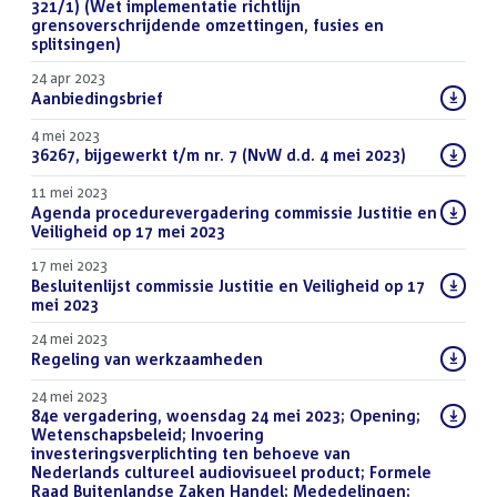
321/1) (Wet implementatie richtlijn
grensoverschrijdende omzettingen, fusies en
splitsingen)
(PDF)
24 apr 2023
Download
Aanbiedingsbrief
(DOCX)
bestand:
4 mei 2023
Download
36267, bijgewerkt t/m nr. 7 (NvW d.d. 4 mei 2023)
(DOCX)
bestand:
11 mei 2023
Download
Agenda procedurevergadering commissie Justitie en
bestand:
Veiligheid op 17 mei 2023
(PDF)
17 mei 2023
Download
Besluitenlijst commissie Justitie en Veiligheid op 17
bestand:
mei 2023
(PDF)
24 mei 2023
Download
Regeling van werkzaamheden
(PDF)
bestand:
24 mei 2023
Download
84e vergadering, woensdag 24 mei 2023; Opening;
bestand:
Wetenschapsbeleid; Invoering
investeringsverplichting ten behoeve van
Nederlands cultureel audiovisueel product; Formele
Raad Buitenlandse Zaken Handel; Mededelingen;