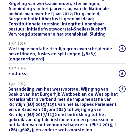
Regeling van werkzaamheden; Stemmingen;
Aanbieding van het jaarverslag van de Nationale
ombudsman over het jaar 2022; Drugsbeleid;
Burgerinitiatief Abortus is geen misdaad;
Constitutionele toetsing; Integriteit openbaar
bestuur; Initiatiefwetsvoorstel-Sneller/Bushoff
Vervroegd stemmen in het stemlokaal; Sluiting
()
1 jun 2023
Download
Wet implementatie richtlijn grensoverschrijdende
bestand:
omzettingen, fusies en splitsingen (36267)
(ongecorrigeerd)
(DOCX)
1 jun 2023
Download
Eindtekst
(DOCX)
bestand:
1 jun 2023
Download
Behandeling van het wetsvoorstel Wijziging van
bestand:
Boek 2 van het Burgerlijk Wetboek en de Wet op het
notarisambt in verband met de implementatie van
Richtlijn (EU) 2019/1151 van het Europees Parlement
en de Raad van 20 juni 2019 tot wijziging van
Richtlijn (EU) 2017/1132 met betrekking tot het
gebruik van digitale instrumenten en processen in
het kader van het vennootschapsrecht (PbEU 2019, L
186) (36085); en andere wetsvoorstellen.
(PDF)