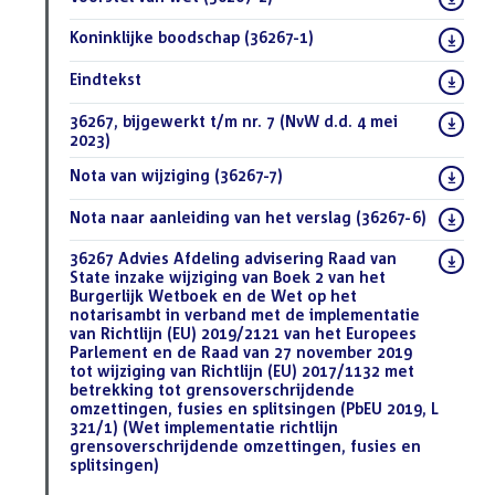
bestand:
Download
Koninklijke boodschap (36267-1)
(PDF)
bestand:
Download
Eindtekst
(DOCX)
bestand:
Download
36267, bijgewerkt t/m nr. 7 (NvW d.d. 4 mei
bestand:
2023)
(DOCX)
Download
Nota van wijziging (36267-7)
(PDF)
bestand:
Download
Nota naar aanleiding van het verslag (36267-6)
(PDF)
bestand:
Download
36267 Advies Afdeling advisering Raad van
bestand:
State inzake wijziging van Boek 2 van het
Burgerlijk Wetboek en de Wet op het
notarisambt in verband met de implementatie
van Richtlijn (EU) 2019/2121 van het Europees
Parlement en de Raad van 27 november 2019
tot wijziging van Richtlijn (EU) 2017/1132 met
betrekking tot grensoverschrijdende
omzettingen, fusies en splitsingen (PbEU 2019, L
321/1) (Wet implementatie richtlijn
grensoverschrijdende omzettingen, fusies en
splitsingen)
(DOCX)