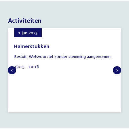
Activiteiten
1 jun 2023
Hamerstukken
8
Besluit: Wetsvoorstel zonder stemming aangenomen.
augustus
2026
Tijd
10:15 - 10:16
activiteit: