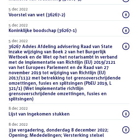
bestand:
5 dec 2022
Download
Voorstel van wet (36267-2)
(PDF)
bestand:
5 dec 2022
Download
Koninklijke boodschap (36267-1)
(PDF)
bestand:
5 dec 2022
Download
36267 Advies Afdeling advisering Raad van State
bestand:
inzake wijziging van Boek 2 van het Burgerlijk
Wetboek en de Wet op het notarisambt in verband
met de implementatie van Richtlijn (EU) 2019/2121
van het Europees Parlement en de Raad van 27
november 2019 tot wijziging van Richtlijn (EU)
2017/1132 met betrekking tot grensoverschrijdende
omzettingen, fusies en splitsingen (PbEU 2019, L
321/1) (Wet implementatie richtlijn
grensoverschrijdende omzettingen, fusies en
splitsingen)
(DOCX)
8 dec 2022
Download
Lijst van ingekomen stukken
(PDF)
bestand:
8 dec 2022
Download
33e vergadering, donderdag 8 december 2022;
bestand:
Opening; Mededelingen; Versterking stelsel