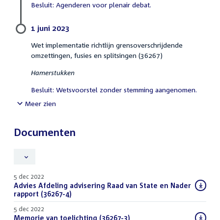
Besluit: Agenderen voor plenair debat.
1 juni 2023
Wet implementatie richtlijn grensoverschrijdende
omzettingen, fusies en splitsingen (36267)
Hamerstukken
Besluit: Wetsvoorstel zonder stemming aangenomen.
Meer zien
Documenten
5 dec 2022
Download
Advies Afdeling advisering Raad van State en Nader
bestand:
rapport (36267-4)
(PDF)
5 dec 2022
Download
Memorie van toelichting (36267-3)
(PDF)