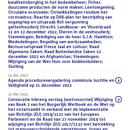
kwaliteitsborging in het bodembeheer; Fiches
duurzame producten de norm maken; Leefomgeving;
Circulaire economie; Ontwikkelingen rondom het
coronavirus; Reactie op D66-plan ter bestrijding van
vogelgriep en uitspraak RvS vergunning
geitenhouderij Utrecht; Landbouw- en Visserijraad
11 en 12 december 2022; Dieren in de veehouderij;
Stemmingen; Beëdiging van de heer G.J.A. Hamilton;
Mededelingen; Regeling van werkzaamheden;
Bestuursafspraak Friese taal en cultuur; Raad
Algemene Zaken; Raad Buitenlandse Zaken 12
december 2022 en Afghanistan; Stemmingen;
Wijziging van de Wet Huis voor klokkenluiders;
Sluiting
()
15 dec 2022
Download
Agenda procedurevergadering commissie Justitie en
bestand:
Veiligheid op 21 december 2022
(PDF)
21 dec 2022
Download
Convocatie inbreng verslag (wetsvoorstel) Wijziging
bestand:
van Boek 2 van het Burgerlijk Wetboek en de Wet op
het notarisambt in verband met de implementatie
van Richtlijn (EU) 2019/2121 van het Europees
Parlement en de Raad van 27 november 2019 tot
wijziging van Richtlijn (EU) 2017/1132 met betrekking
tot grensoverschrijdende omzettingen, fusies en