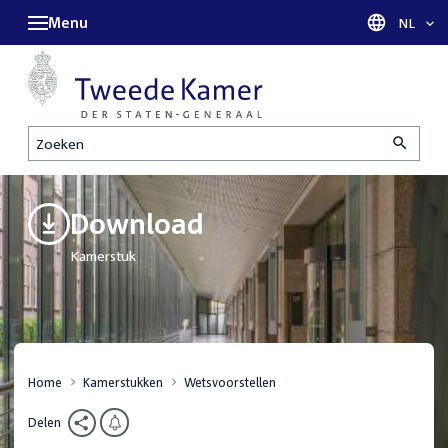
Menu
Taal sel
NL
Zoeken
Download
Kamerstuk
Home
Kamerstukken
Wetsvoorstellen
Delen