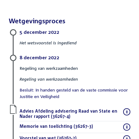
Wetgevingsproces
5 december 2022
Het wetsvoorstel is ingediend
8 december 2022
Regeling van werkzaamheden
Regeling van werkzaamheden
Besluit: In handen gesteld van de vaste commissie voor
Justitie en Veiligheid
Download
Advies Afdeling advisering Raad van State en
bestand:
Nader rapport (36267-4)
(PDF)
Download
Memorie van toelichting (36267-3)
(PDF)
bestand:
Download
Voorstel van wet (36267-2)
(PDF)