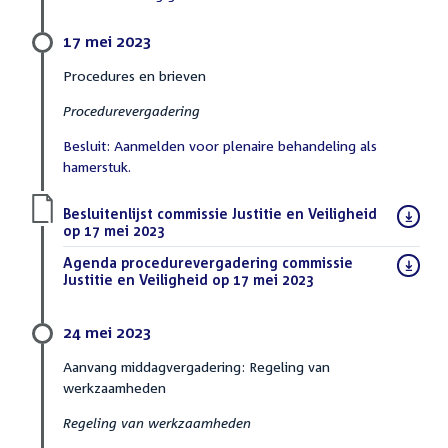
17 mei 2023
Procedures en brieven
Procedurevergadering
Besluit: Aanmelden voor plenaire behandeling als
hamerstuk.
Download
Besluitenlijst commissie Justitie en Veiligheid
bestand:
op 17 mei 2023
(PDF)
Download
Agenda procedurevergadering commissie
bestand:
Justitie en Veiligheid op 17 mei 2023
(PDF)
24 mei 2023
Aanvang middagvergadering: Regeling van
werkzaamheden
Regeling van werkzaamheden