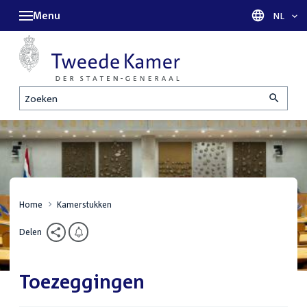
Menu
Taal sel
NL
Zoeken
Home
Kamerstukken
Delen
Toezeggingen