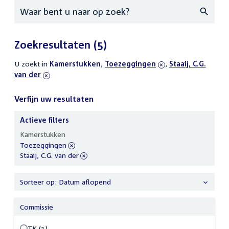
Zoeken
Zoekresultaten
(5)
U zoekt in
actieve
Kamerstukken
,
verwijder
Toezeggingen
,
verwijder
Staaij, C.G.
van der
filters
filter
filter
Verfijn uw resultaten
Actieve filters
Verfijn
Kamerstukken
uw
verwijder
Toezeggingen
resultaten
filter
verwijder
Staaij, C.G. van der
filter
Sorteer op: Datum aflopend
Commissie
TK (1)