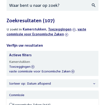
Zoeken
Zoekresultaten
(107)
U zoekt in
actieve
Kamerstukken
,
verwijder
Toezeggingen
,
verwijder
vaste
commissie voor Economische Zaken
filters
filter
filter
Verfijn uw resultaten
Actieve filters
Verfijn
Kamerstukken
uw
verwijder
Toezeggingen
resultaten
filter
verwijder
vaste commissie voor Economische Zaken
filter
Sorteer op: Datum aflopend
Commissie
Economische Zaken (107)