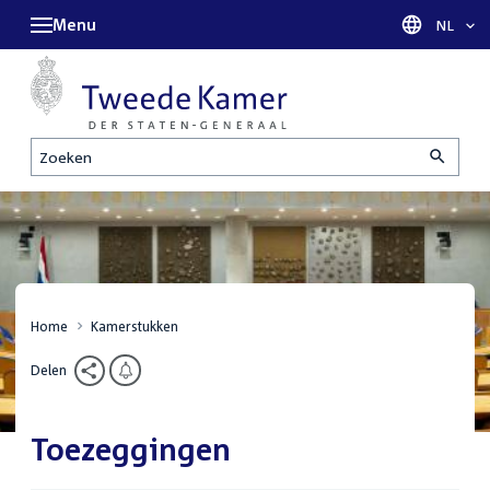
Menu
Taal sel
NL
Zoeken
Home
Kamerstukken
Delen
Toezeggingen