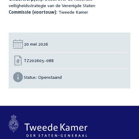
veiligheidsstrategie van de Verenigde Staten
Commissie (voortouw):
Tweede Kamer
Datum:
20 mei 2026
Nummer:
TZ202605-088
Status:
Openstaand