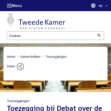
Menu
Taal sel
NL
Zoeken
Home
Kamerstukken
Toezeggingen
Delen
Toezeggingen
:
Toezegging bij Debat over de