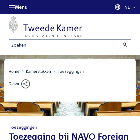
Menu
Taal sel
NL
Zoeken
Home
Kamerstukken
Toezeggingen
Delen
Toezeggingen
:
Toezegging bij NAVO Foreign