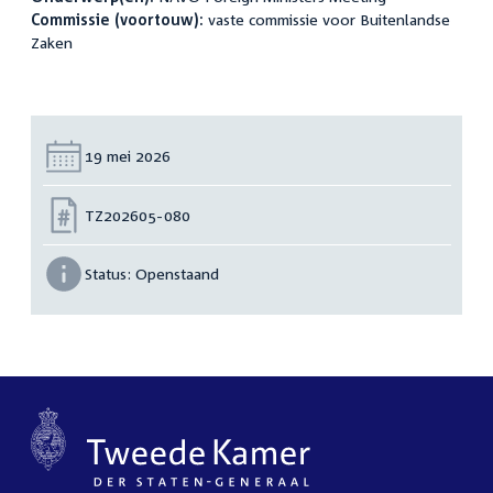
Commissie (voortouw):
vaste commissie voor Buitenlandse
Zaken
Datum:
19 mei 2026
Nummer:
TZ202605-080
Status:
Openstaand