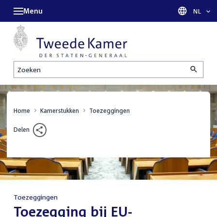
Menu
Taal sel
NL
Zoeken
Home
Kamerstukken
Toezeggingen
Delen
Toezeggingen
:
Toezegging bij EU-