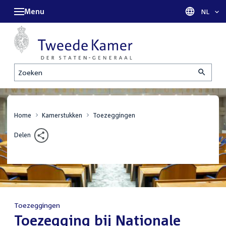
Menu
Taal sel
NL
Zoeken
Home
Kamerstukken
Toezeggingen
Delen
Toezeggingen
:
Toezegging bij Nationale