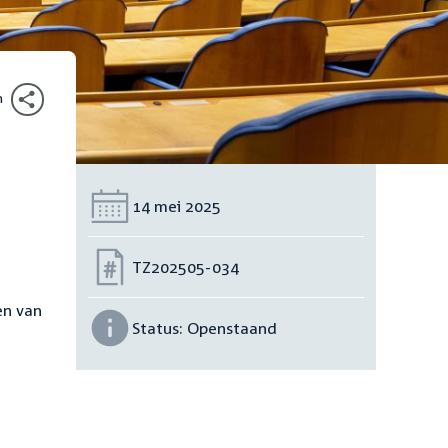
n
Datum:
14 mei 2025
Nummer:
TZ202505-034
en van
Status:
Openstaand