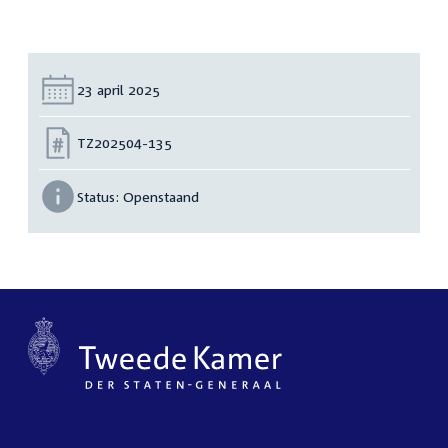
Datum:
23 april 2025
Nummer:
TZ202504-135
Status:
Openstaand