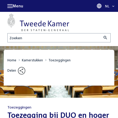
Menu
Taal sel
NL
Zoeken
Home
Kamerstukken
Toezeggingen
Delen
Toezeggingen
:
Toezegging bij DUO en hoger