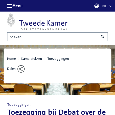
Menu
Taal sel
NL
Zoeken
Home
Kamerstukken
Toezeggingen
Delen
Toezeggingen
:
Toezegging bij Debat over de