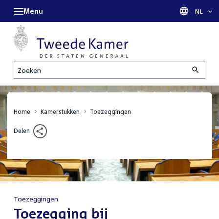
Menu
Taal sel
NL
Zoeken
Home
Kamerstukken
Toezeggingen
Delen
Toezeggingen
:
Toezegging bij