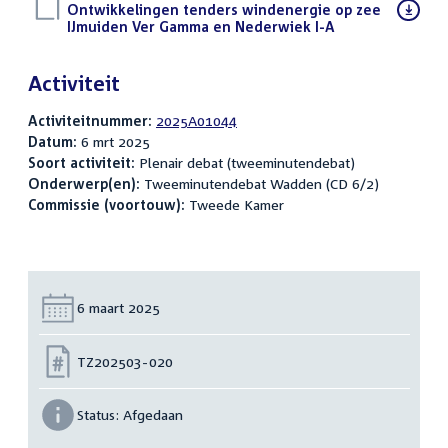
Download
Ontwikkelingen tenders windenergie op zee
bestand:
IJmuiden Ver Gamma en Nederwiek I-A
(PDF)
Activiteit
Activiteitnummer:
2025A01044
Datum:
6 mrt 2025
Soort activiteit:
Plenair debat (tweeminutendebat)
Onderwerp(en):
Tweeminutendebat Wadden (CD 6/2)
Commissie (voortouw):
Tweede Kamer
Datum:
6 maart 2025
Nummer:
TZ202503-020
Status:
Afgedaan