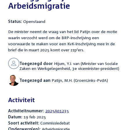
Arbeidsmigratie
Status:
Openstaand
De minister neemt de vraag van het lid Patijn over de motie
waarin verzocht werd om de BRP-inschrijving een
voorwaarde te maken voor een KvK-inschrijving mee in de
brief die in maart 2025 komt over zzp'ers.
Toegezegd door
Hijum, Y.J. van (Minister van Sociale
Zaken en Werkgelegenheid, 3e viceminister-president)
Toegezegd aan
Patijn, M.H. (GroenLinks-PvdA)
Activiteit
Activiteitnummer:
2025A01235
Datum:
19 feb 2025
Soort activiteit:
Commissiedebat
Onderwerp(en):
Arbeidsmigratie