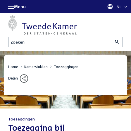
Menu
Taal sel
NL
Zoeken
Home
Kamerstukken
Toezeggingen
Delen
Toezeggingen
:
Toezegging bij