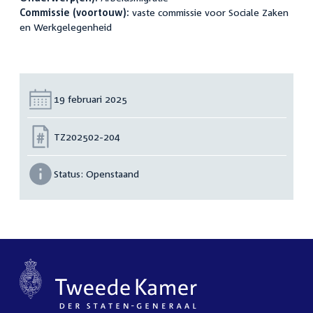
Commissie (voortouw):
vaste commissie voor Sociale Zaken
en Werkgelegenheid
Datum:
19 februari 2025
Nummer:
TZ202502-204
Status:
Openstaand