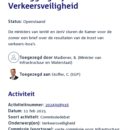
Verkeersveiligheid
Status:
Openstaand
De ministers van IenW en JenV sturen de Kamer voor de
zomer een brief over de resultaten van de inzet van
verkeers-boa’s.
Toegezegd door
Madlener, B. (Minister van
Infrastructuur en Waterstaat)
Toegezegd aan
Stoffer, C. (SGP)
Activiteit
Activiteitnummer:
2024A08916
Datum:
11 feb 2025
Soort activiteit:
Commissiedebat
Onderwerp(en):
Verkeersveiligheid
Commissie (voortouw):
vaste commissie voor Infrastructuur