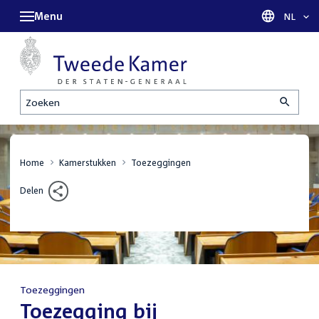
Menu
Taal sel
NL
Zoeken
Home
Kamerstukken
Toezeggingen
Delen
Toezeggingen
:
Toezegging bij