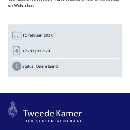
en Waterstaat
Datum:
11 februari 2025
Nummer:
TZ202502-120
Status:
Openstaand