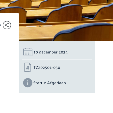
n
Datum:
10 december 2024
Nummer:
TZ202501-050
Status:
Afgedaan