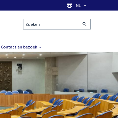
Taal selectie
NL
Zoeken
Contact en bezoek