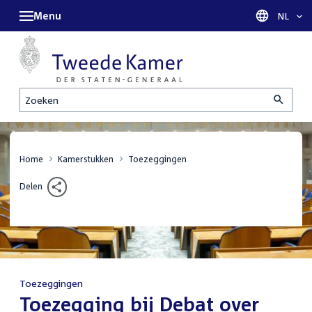
Menu
Taal sel
NL
Zoeken
Home
Kamerstukken
Toezeggingen
Delen
Toezeggingen
:
Toezegging bij Debat over