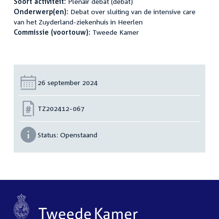
Soort activiteit:
Plenair debat (debat)
Onderwerp(en):
Debat over sluiting van de intensive care
van het Zuyderland-ziekenhuis in Heerlen
Commissie (voortouw):
Tweede Kamer
Datum:
26 september 2024
Nummer:
TZ202412-067
Status:
Openstaand