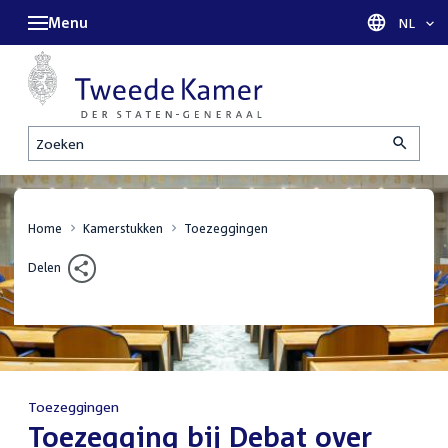
Menu
Taal sel
NL
Zoeken
Home
Kamerstukken
Toezeggingen
Delen
Toezeggingen
:
Toezegging bij Debat over