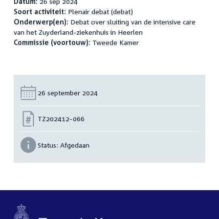
Datum:
26 sep 2024
Soort activiteit:
Plenair debat (debat)
Onderwerp(en):
Debat over sluiting van de intensive care
van het Zuyderland-ziekenhuis in Heerlen
Commissie (voortouw):
Tweede Kamer
Datum:
26 september 2024
Nummer:
TZ202412-066
Status:
Afgedaan