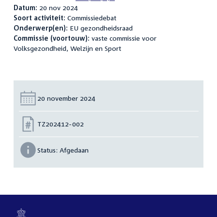
Datum:
20 nov 2024
Soort activiteit:
Commissiedebat
Onderwerp(en):
EU gezondheidsraad
Commissie (voortouw):
vaste commissie voor
Volksgezondheid, Welzijn en Sport
Datum:
20 november 2024
Nummer:
TZ202412-002
Status:
Afgedaan