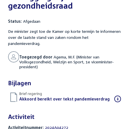
gezondheidsraad
Status:
Afgedaan
De minister zegt toe de Kamer op korte termijn te informeren
over de laatste stand van zaken rondom het
pandemieverdrag.
Toegezegd door
Agema, M.F. (Minister van
Volksgezondheid, Welzijn en Sport, 1e viceminister-
president)
Bijlagen
Brief regering
Download
Akkoord bereikt over tekst pandemieverdrag
(PDF)
bestand:
Activiteit
Activiteitnummer:
2024A04272