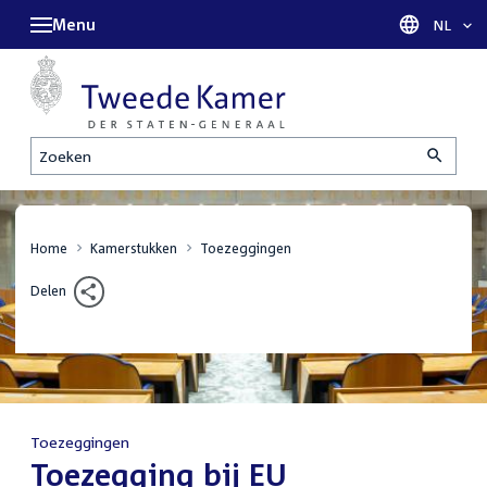
Menu
Taal sel
NL
Zoeken
Home
Kamerstukken
Toezeggingen
Delen
Toezeggingen
:
Toezegging bij EU