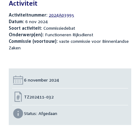
Activiteit
Activiteitnummer:
2024A03995
Datum:
6 nov 2024
Soort activiteit:
Commissiedebat
Onderwerp(en):
Functioneren Rijksdienst
Commissie (voortouw):
vaste commissie voor Binnenlandse
Zaken
Datum:
6 november 2024
Nummer:
TZ202411-032
Status:
Afgedaan