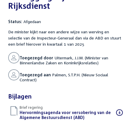
Rijksdienst
Status:
Afgedaan
De minister kijkt naar een andere wijze van werving en
selectie van de Inspecteur-Generaal dan via de ABD en stuurt
een brief hierover in kwartaal 1 van 2025
Toegezegd door
Uitermark, J.J.M. (Minister van
Binnenlandse Zaken en Koninkrijksrelaties)
Toegezegd aan
Palmen, S.T.P.H. (Nieuw Sociaal
Contract)
Bijlagen
Brief regering
Download
Hervormingsagenda voor versobering van de
bestand:
Algemene Bestuursdienst (ABD)
(PDF)