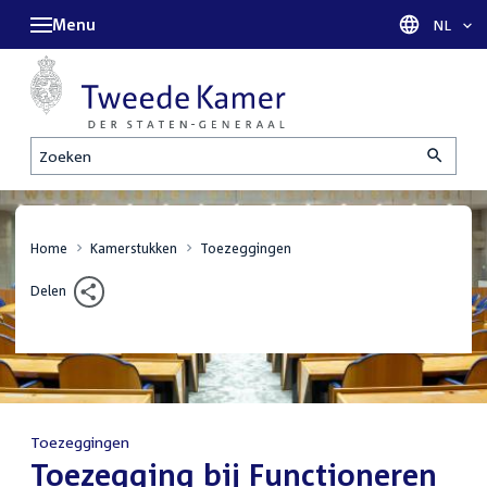
Menu
Taal sel
NL
Zoeken
Home
Kamerstukken
Toezeggingen
Delen
Toezeggingen
:
Toezegging bij Functioneren