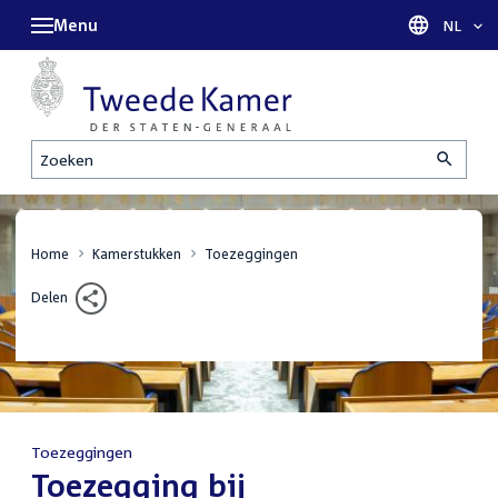
Menu
Taal sel
NL
Zoeken
Home
Kamerstukken
Toezeggingen
Delen
Toezeggingen
:
Toezegging bij