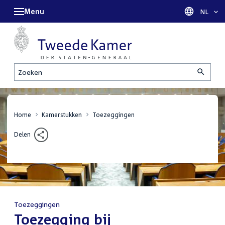
Menu
Taal sel
NL
Zoeken
Home
Kamerstukken
Toezeggingen
Delen
Toezeggingen
:
Toezegging bij