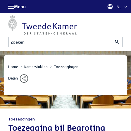
Menu
Taal sel
NL
Zoeken
Home
Kamerstukken
Toezeggingen
Delen
Toezeggingen
:
Toezegging bij Begroting