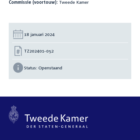
Commissie (voortouw):
Tweede Kamer
Datum:
18 januari 2024
Nummer:
TZ202401-052
Status:
Openstaand