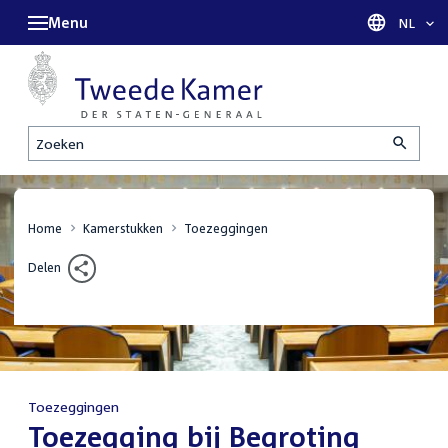
Menu
Taal sel
NL
Zoeken
Home
Kamerstukken
Toezeggingen
Delen
Toezeggingen
:
Toezegging bij Begroting