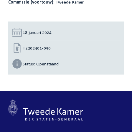
Commissie (voortouw):
Tweede Kamer
Datum:
18 januari 2024
Nummer:
TZ202401-050
Status:
Openstaand