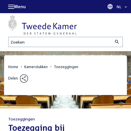
Menu
Taal sel
NL
Zoeken
Home
Kamerstukken
Toezeggingen
Delen
Toezeggingen
:
Toezegging bij