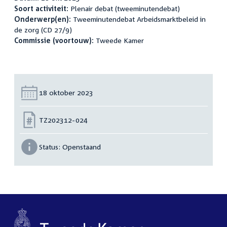
Soort activiteit:
Plenair debat (tweeminutendebat)
Onderwerp(en):
Tweeminutendebat Arbeidsmarktbeleid in
de zorg (CD 27/9)
Commissie (voortouw):
Tweede Kamer
Datum:
18 oktober 2023
Nummer:
TZ202312-024
Status:
Openstaand