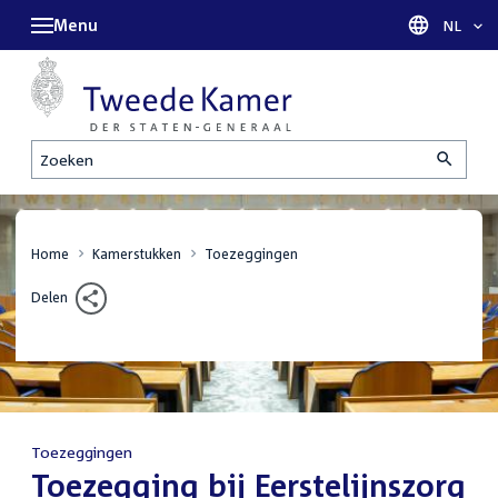
Menu
Taal sel
NL
Zoeken
Home
Kamerstukken
Toezeggingen
Delen
Toezeggingen
:
Toezegging bij Eerstelijnszorg