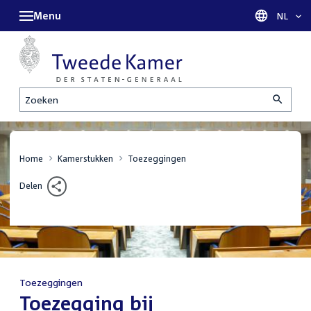
Menu
Taal sel
NL
Zoeken
Home
Kamerstukken
Toezeggingen
Delen
Toezeggingen
:
Toezegging bij