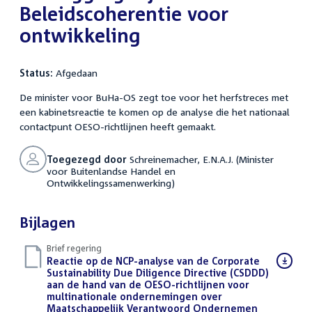
Beleidscoherentie voor
ontwikkeling
Status:
Afgedaan
De minister voor BuHa-OS zegt toe voor het herfstreces met
een kabinetsreactie te komen op de analyse die het nationaal
contactpunt OESO-richtlijnen heeft gemaakt.
Toegezegd door
Schreinemacher, E.N.A.J. (Minister
voor Buitenlandse Handel en
Ontwikkelingssamenwerking)
Bijlagen
Brief regering
Download
Reactie op de NCP-analyse van de Corporate
bestand:
Sustainability Due Diligence Directive (CSDDD)
aan de hand van de OESO-richtlijnen voor
multinationale ondernemingen over
Maatschappelijk Verantwoord Ondernemen
(PDF)