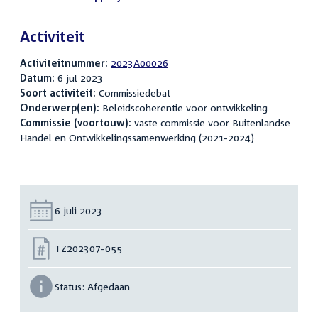
Activiteit
Activiteitnummer:
2023A00026
Datum:
6 jul 2023
Soort activiteit:
Commissiedebat
Onderwerp(en):
Beleidscoherentie voor ontwikkeling
Commissie (voortouw):
vaste commissie voor Buitenlandse
Handel en Ontwikkelingssamenwerking (2021-2024)
Datum:
6 juli 2023
Nummer:
TZ202307-055
Status:
Afgedaan