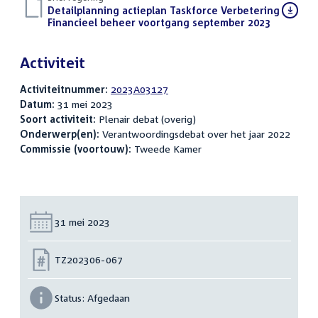
Download
Detailplanning actieplan Taskforce Verbetering
bestand:
Financieel beheer voortgang september 2023
(PDF)
Activiteit
Activiteitnummer:
2023A03127
Datum:
31 mei 2023
Soort activiteit:
Plenair debat (overig)
Onderwerp(en):
Verantwoordingsdebat over het jaar 2022
Commissie (voortouw):
Tweede Kamer
Datum:
31 mei 2023
Nummer:
TZ202306-067
Status:
Afgedaan