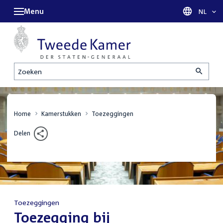
Menu
Taal sel
NL
Zoeken
Home
Kamerstukken
Toezeggingen
Delen
Toezeggingen
:
Toezegging bij