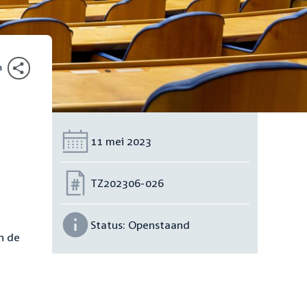
n
Datum:
11 mei 2023
Nummer:
TZ202306-026
Status:
Openstaand
n de