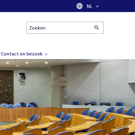
Taal selectie
NL
Zoeken
Contact en bezoek