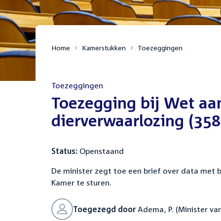
Home
Kamerstukken
Toezeggingen
Toezeggingen
:
Toezegging bij Wet aa
dierverwaarlozing (358
Status:
Openstaand
De minister zegt toe een brief over data met b
Kamer te sturen.
Toegezegd door
Adema, P. (Minister va