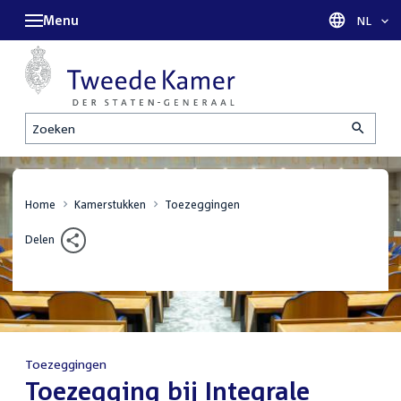
Menu
Taal sel
NL
Zoeken
Home
Kamerstukken
Toezeggingen
Delen
Toezeggingen
:
Toezegging bij Integrale