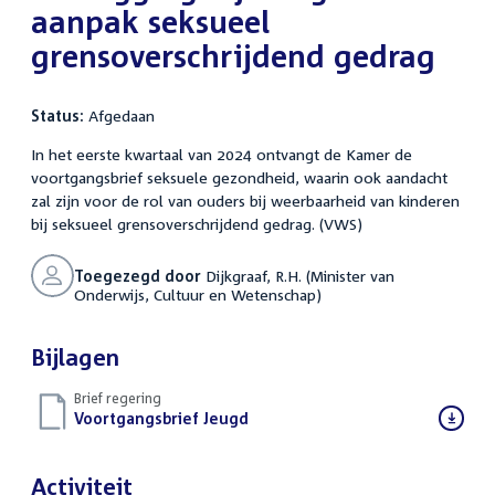
aanpak seksueel
grensoverschrijdend gedrag
Status:
Afgedaan
In het eerste kwartaal van 2024 ontvangt de Kamer de
voortgangsbrief seksuele gezondheid, waarin ook aandacht
zal zijn voor de rol van ouders bij weerbaarheid van kinderen
bij seksueel grensoverschrijdend gedrag. (VWS)
Toegezegd door
Dijkgraaf, R.H. (Minister van
Onderwijs, Cultuur en Wetenschap)
Bijlagen
Brief regering
Download
Voortgangsbrief Jeugd
(PDF)
bestand:
Activiteit