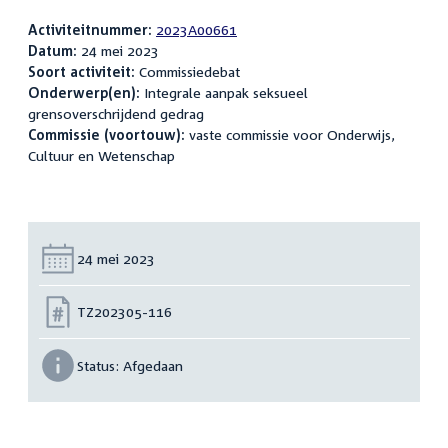
Activiteitnummer:
2023A00661
Datum:
24 mei 2023
Soort activiteit:
Commissiedebat
Onderwerp(en):
Integrale aanpak seksueel
grensoverschrijdend gedrag
Commissie (voortouw):
vaste commissie voor Onderwijs,
Cultuur en Wetenschap
Datum:
24 mei 2023
Nummer:
TZ202305-116
Status:
Afgedaan