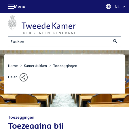
Menu
Taal sel
NL
Zoeken
Home
Kamerstukken
Toezeggingen
Delen
Toezeggingen
:
Toezegging bij