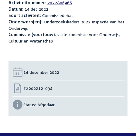
Activiteitnummer:
2022A06966
Datum:
14 dec 2022
Soort activiteit:
Commissiedebat
Onderwerp(en):
Onderzoekskaders 2022 Inspectie van het
Onderwijs
Commissie (voortouw):
vaste commissie voor Onderwijs,
Cultuur en Wetenschap
Datum:
14 december 2022
Nummer:
TZ202212-094
Status:
Afgedaan