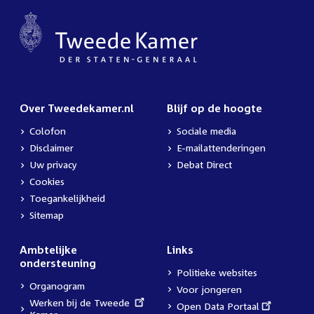
Over Tweedekamer.nl
Blijf op de hoogte
Colofon
Sociale media
Disclaimer
E-mailattenderingen
Uw privacy
Debat Direct
Cookies
Toegankelijkheid
Sitemap
Ambtelijke
Links
ondersteuning
Politieke websites
Organogram
Voor jongeren
External
Werken bij de Tweede
External
Open Data Portaal