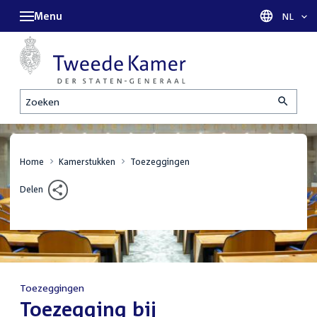
Menu
Taal sel
NL
Zoeken
Home
Kamerstukken
Toezeggingen
Delen
Toezeggingen
:
Toezegging bij