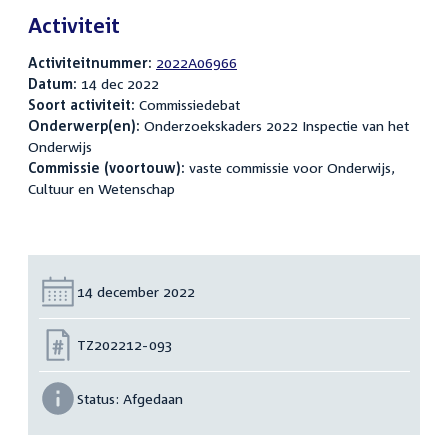
Activiteit
Activiteitnummer:
2022A06966
Datum:
14 dec 2022
Soort activiteit:
Commissiedebat
Onderwerp(en):
Onderzoekskaders 2022 Inspectie van het
Onderwijs
Commissie (voortouw):
vaste commissie voor Onderwijs,
Cultuur en Wetenschap
Datum:
14 december 2022
Nummer:
TZ202212-093
Status:
Afgedaan