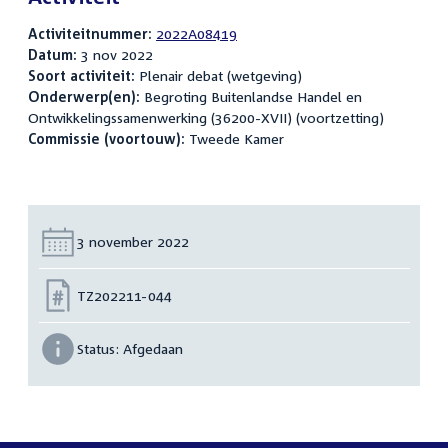
Activiteitnummer:
2022A08419
Datum:
3 nov 2022
Soort activiteit:
Plenair debat (wetgeving)
Onderwerp(en):
Begroting Buitenlandse Handel en
Ontwikkelingssamenwerking (36200-XVII) (voortzetting)
Commissie (voortouw):
Tweede Kamer
Datum:
3 november 2022
Nummer:
TZ202211-044
Status:
Afgedaan