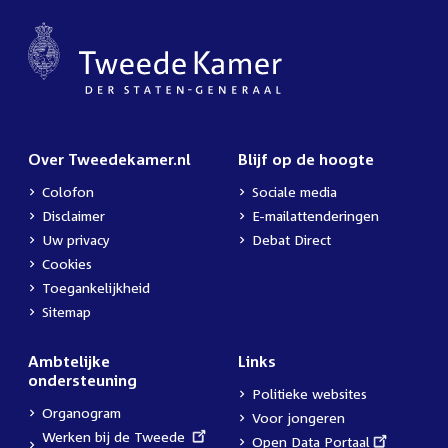
Over Tweedekamer.nl
Blijf op de hoogte
Colofon
Sociale media
Disclaimer
E-mailattenderingen
Uw privacy
Debat Direct
Cookies
Toegankelijkheid
Sitemap
Ambtelijke
Links
ondersteuning
Politieke websites
Organogram
Voor jongeren
External
Werken bij de Tweede
External
Open Data Portaal