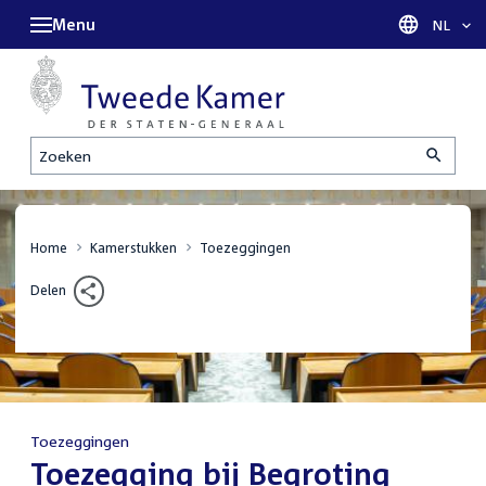
Menu
Taal sel
NL
Zoeken
Home
Kamerstukken
Toezeggingen
Delen
Toezeggingen
:
Toezegging bij Begroting