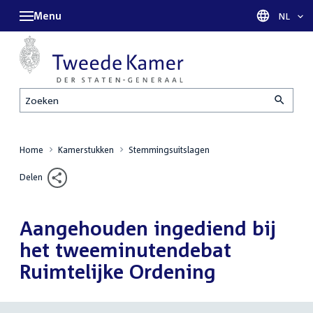
Menu
Taal sel
NL
Zoeken
Home
Kamerstukken
Stemmingsuitslagen
Delen
Aangehouden ingediend bij
het tweeminutendebat
Ruimtelijke Ordening