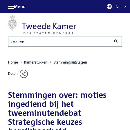
Menu
Taal sel
NL
Zoeken
Home
Kamerstukken
Stemmingsuitslagen
Delen
Stemmingen over: moties
ingediend bij het
tweeminutendebat
Strategische keuzes