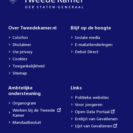
Over Tweedekamer.nl
Blijf op de hoogte
Colofon
Sociale media
Disclaimer
E-mailattenderingen
Uw privacy
Debat Direct
Cookies
Toegankelijkheid
Sitemap
Ambtelijke
Links
ondersteuning
Politieke websites
Organogram
Voor jongeren
External
Werken bij de Tweede
External
Open Data Portaal
link:
Kamer
link:
Erelijst van Gevallenen
Mandaatbesluit
External
Lijst van Gevallenen
link: