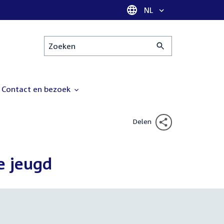
Taal selectie
NL
Zoeken
Contact en bezoek
Delen
e jeugd