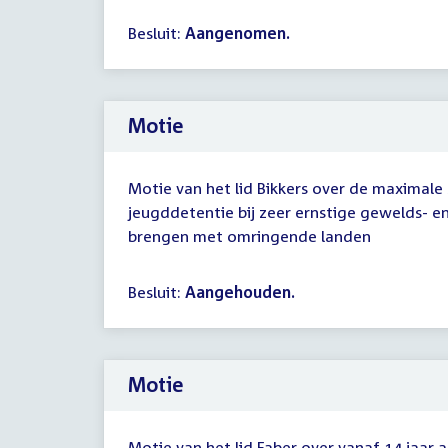
Besluit:
Aangenomen.
Motie
Motie van het lid Bikkers over de maximale
jeugddetentie bij zeer ernstige gewelds- en
brengen met omringende landen
Besluit:
Aangehouden.
Motie
Motie van het lid Faber over vanaf 14 jaar a