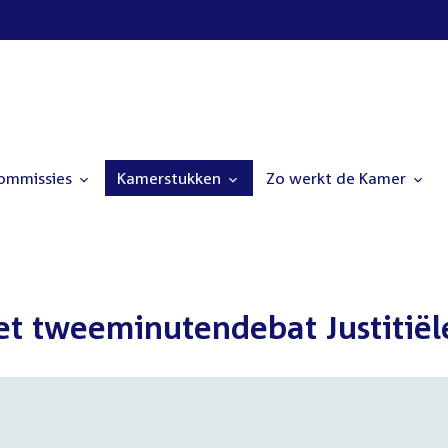
commissies
Kamerstukken
Zo werkt de Kamer
et tweeminutendebat Justitiël