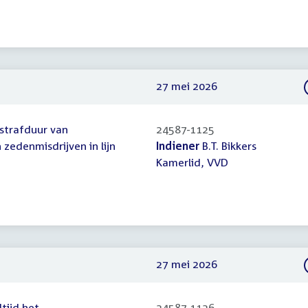
27 mei 2026
 strafduur van
24587-1125
 zedenmisdrijven in lijn
Indiener
B.T. Bikkers
Kamerlid, VVD
27 mei 2026
ltijd het
24587-1126