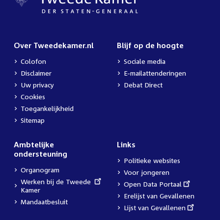
Over Tweedekamer.nl
Blijf op de hoogte
Colofon
Sociale media
Disclaimer
E-mailattenderingen
Uw privacy
Debat Direct
Cookies
Toegankelijkheid
Sitemap
Ambtelijke
Links
ondersteuning
Politieke websites
Organogram
Voor jongeren
External
Werken bij de Tweede
External
Open Data Portaal
link:
Kamer
link:
Erelijst van Gevallenen
Mandaatbesluit
External
Lijst van Gevallenen
link: