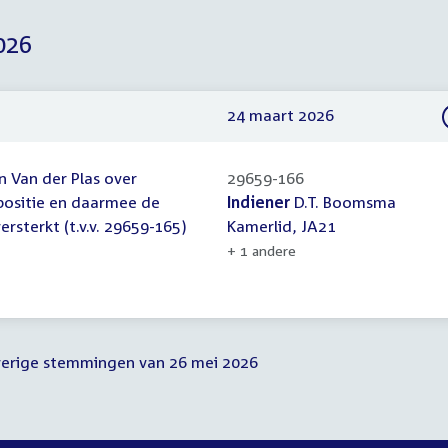
026
24 maart 2026
 Van der Plas over
29659-166
positie en daarmee de
Indiener
D.T. Boomsma
rsterkt (t.v.v. 29659-165)
Kamerlid, JA21
+ 1 andere
verige stemmingen van 26 mei 2026