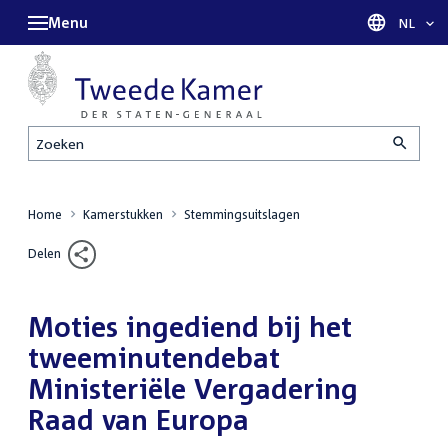
Menu
Taal sel
NL
Zoeken
Home
Kamerstukken
Stemmingsuitslagen
Delen
Moties ingediend bij het
tweeminutendebat
Ministeriële Vergadering
Raad van Europa