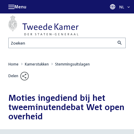
Menu
Taal sel
NL
Zoeken
Home
Kamerstukken
Stemmingsuitslagen
Delen
Moties ingediend bij het
tweeminutendebat Wet open
overheid