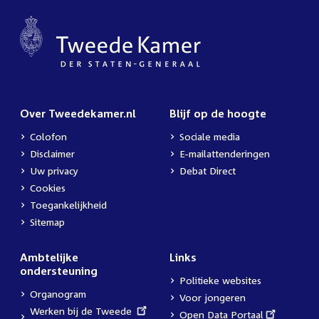
Over Tweedekamer.nl
Blijf op de hoogte
Colofon
Sociale media
Disclaimer
E-mailattenderingen
Uw privacy
Debat Direct
Cookies
Toegankelijkheid
Sitemap
Ambtelijke
Links
ondersteuning
Politieke websites
Organogram
Voor jongeren
External
Werken bij de Tweede
External
Open Data Portaal