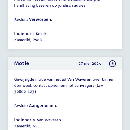
handhaving baseren op juridisch advies
Besluit:
Verworpen.
Indiener
I. Kostić
Kamerlid, PvdD
Motie
27 mei 2025
Gewijzigde motie van het lid Van Waveren over binnen
één week contact opnemen met aanvragers (t.v.v.
32802-123)
Besluit:
Aangenomen.
Indiener
A. van Waveren
Kamerlid, NSC