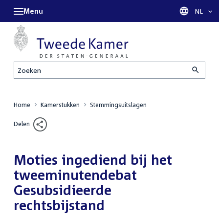
Menu
Taal sel
NL
Zoeken
Home
Kamerstukken
Stemmingsuitslagen
Delen
Moties ingediend bij het
tweeminutendebat
Gesubsidieerde
rechtsbijstand