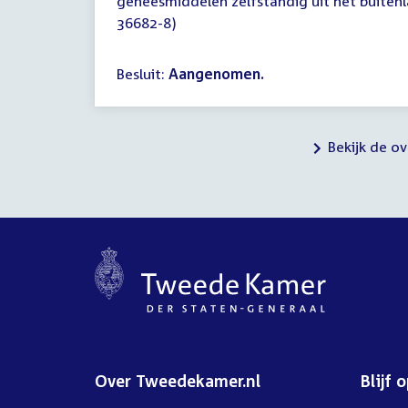
geneesmiddelen zelfstandig uit het buitenla
36682-8)
Besluit:
Aangenomen.
Bekijk de o
Over Tweedekamer.nl
Blijf 