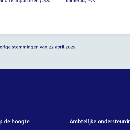
nd te importeren (t.v.v.
Kamerlid, PVV
verige stemmingen van 22 april 2025
op de hoogte
Ambtelijke ondersteuni