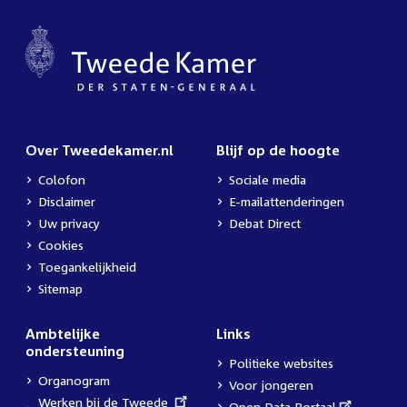
Over Tweedekamer.nl
Blijf op de hoogte
Colofon
Sociale media
Disclaimer
E-mailattenderingen
Uw privacy
Debat Direct
Cookies
Toegankelijkheid
Sitemap
Ambtelijke
Links
ondersteuning
Politieke websites
Organogram
Voor jongeren
External
Werken bij de Tweede
External
Open Data Portaal