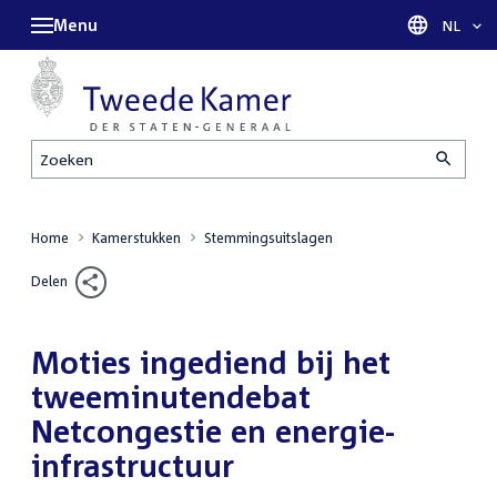
Menu
Taal sel
NL
Zoeken
Home
Kamerstukken
Stemmingsuitslagen
Delen
Moties ingediend bij het
tweeminutendebat
Netcongestie en energie-
infrastructuur