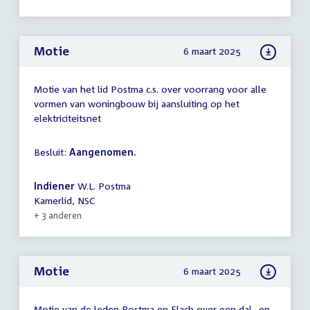
Motie
6 maart 2025
Motie van het lid Postma c.s. over voorrang voor alle
vormen van woningbouw bij aansluiting op het
elektriciteitsnet
Besluit:
Aangenomen.
Indiener
W.L. Postma
Kamerlid, NSC
+ 3 anderen
Motie
6 maart 2025
Motie van de leden Postma en Flach over een dal- en