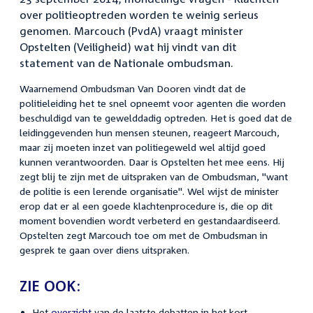
over politieoptreden worden te weinig serieus
genomen. Marcouch (PvdA) vraagt minister
Opstelten (Veiligheid) wat hij vindt van dit
statement van de Nationale ombudsman.
Waarnemend Ombudsman Van Dooren vindt dat de
politieleiding het te snel opneemt voor agenten die worden
beschuldigd van te gewelddadig optreden. Het is goed dat de
leidinggevenden hun mensen steunen, reageert Marcouch,
maar zij moeten inzet van politiegeweld wel altijd goed
kunnen verantwoorden. Daar is Opstelten het mee eens. Hij
zegt blij te zijn met de uitspraken van de Ombudsman, "want
de politie is een lerende organisatie". Wel wijst de minister
erop dat er al een goede klachtenprocedure is, die op dit
moment bovendien wordt verbeterd en gestandaardiseerd.
Opstelten zegt Marcouch toe om met de Ombudsman in
gesprek te gaan over diens uitspraken.
ZIE OOK:
Het
overzicht
van de laatste debatten in het kort