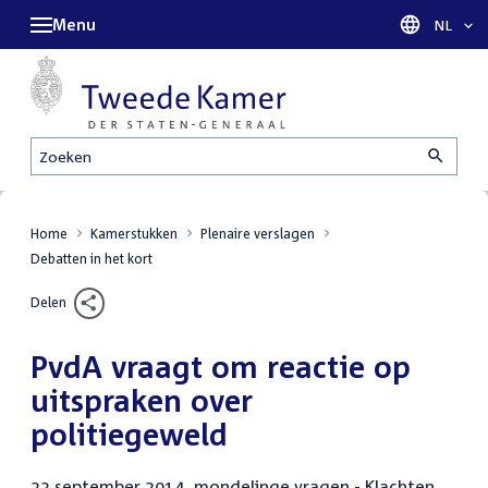
Menu
Taal sel
NL
Zoeken
Home
Kamerstukken
Plenaire verslagen
Debatten in het kort
Delen
PvdA vraagt om reactie op
uitspraken over
politiegeweld
23 september 2014, mondelinge vragen - Klachten