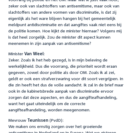
zeker ook van slachtoffers van antisemitisme, maar ook van
slachtoffers van andere vormen van discriminatie, is dat zij
eigenlijk als het ware blijven hangen bij het gemeentelijk
meldpunt antidiscriminatie en dat aangiftes vaak niet eens bij
de politie komen. Hoe kijkt de minister hiernaar? Volgens mij
is dat heel zorgelijk. Zou de minister dit aspect kunnen
meenemen in zijn aanpak van antisemitisme?
Minister
Van Weel
:
Zeker. Zoals ik het heb gezegd, is in mijn beleving de
werkelijkheid. Dus die voorrang, die prioriteit wordt eraan
gegeven, zowel door politie als door OM. Zoals ik al zei,
geldt er ook een strafverzwaring voor dit soort vergrijpen. In
die zin heeft het dus de volle aandacht. Ik zal in de brief maar
ook in de kabinetsbrede aanpak van discriminatie ervoor
zorgen dat deze aspecten, en dus de aangifteafhandeling,
want het gaat uiteindelijk om de correcte
aangifteafhandeling, worden meegenomen.
Mevrouw
Teunissen
(PvdD):
We maken ons ernstig zorgen over het groeiende
antisemitisme in Nederland en in Europa. Wat we gisteren