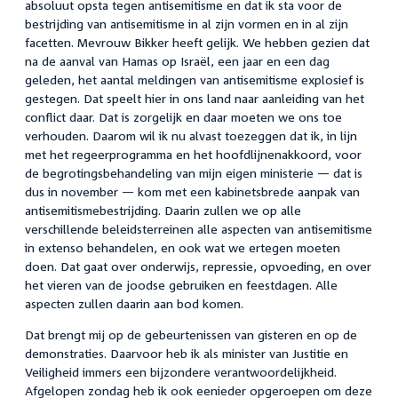
absoluut opsta tegen antisemitisme en dat ik sta voor de
bestrijding van antisemitisme in al zijn vormen en in al zijn
facetten. Mevrouw Bikker heeft gelijk. We hebben gezien dat
na de aanval van Hamas op Israël, een jaar en een dag
geleden, het aantal meldingen van antisemitisme explosief is
gestegen. Dat speelt hier in ons land naar aanleiding van het
conflict daar. Dat is zorgelijk en daar moeten we ons toe
verhouden. Daarom wil ik nu alvast toezeggen dat ik, in lijn
met het regeerprogramma en het hoofdlijnenakkoord, voor
de begrotingsbehandeling van mijn eigen ministerie — dat is
dus in november — kom met een kabinetsbrede aanpak van
antisemitismebestrijding. Daarin zullen we op alle
verschillende beleidsterreinen alle aspecten van antisemitisme
in extenso behandelen, en ook wat we ertegen moeten
doen. Dat gaat over onderwijs, repressie, opvoeding, en over
het vieren van de joodse gebruiken en feestdagen. Alle
aspecten zullen daarin aan bod komen.
Dat brengt mij op de gebeurtenissen van gisteren en op de
demonstraties. Daarvoor heb ik als minister van Justitie en
Veiligheid immers een bijzondere verantwoordelijkheid.
Afgelopen zondag heb ik ook eenieder opgeroepen om deze