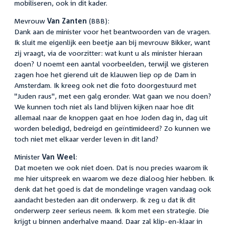
mobiliseren, ook in dit kader.
Mevrouw
Van Zanten
(BBB):
Dank aan de minister voor het beantwoorden van de vragen.
Ik sluit me eigenlijk een beetje aan bij mevrouw Bikker, want
zij vraagt, via de voorzitter: wat kunt u als minister hieraan
doen? U noemt een aantal voorbeelden, terwijl we gisteren
zagen hoe het gierend uit de klauwen liep op de Dam in
Amsterdam. Ik kreeg ook net die foto doorgestuurd met
"Juden raus", met een galg eronder. Wat gaan we nou doen?
We kunnen toch niet als land blijven kijken naar hoe dit
allemaal naar de knoppen gaat en hoe Joden dag in, dag uit
worden beledigd, bedreigd en geïntimideerd? Zo kunnen we
toch niet met elkaar verder leven in dit land?
Minister
Van Weel
:
Dat moeten we ook niet doen. Dat is nou precies waarom ik
me hier uitspreek en waarom we deze dialoog hier hebben. Ik
denk dat het goed is dat de mondelinge vragen vandaag ook
aandacht besteden aan dit onderwerp. Ik zeg u dat ik dit
onderwerp zeer serieus neem. Ik kom met een strategie. Die
krijgt u binnen anderhalve maand. Daar zal klip-en-klaar in