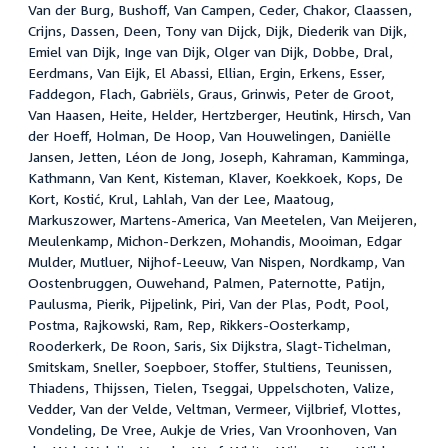
Van der Burg, Bushoff, Van Campen, Ceder, Chakor, Claassen,
Crijns, Dassen, Deen, Tony van Dijck, Dijk, Diederik van Dijk,
Emiel van Dijk, Inge van Dijk, Olger van Dijk, Dobbe, Dral,
Eerdmans, Van Eijk, El Abassi, Ellian, Ergin, Erkens, Esser,
Faddegon, Flach, Gabriëls, Graus, Grinwis, Peter de Groot,
Van Haasen, Heite, Helder, Hertzberger, Heutink, Hirsch, Van
der Hoeff, Holman, De Hoop, Van Houwelingen, Daniëlle
Jansen, Jetten, Léon de Jong, Joseph, Kahraman, Kamminga,
Kathmann, Van Kent, Kisteman, Klaver, Koekkoek, Kops, De
Kort, Kostić, Krul, Lahlah, Van der Lee, Maatoug,
Markuszower, Martens-America, Van Meetelen, Van Meijeren,
Meulenkamp, Michon-Derkzen, Mohandis, Mooiman, Edgar
Mulder, Mutluer, Nijhof-Leeuw, Van Nispen, Nordkamp, Van
Oostenbruggen, Ouwehand, Palmen, Paternotte, Patijn,
Paulusma, Pierik, Pijpelink, Piri, Van der Plas, Podt, Pool,
Postma, Rajkowski, Ram, Rep, Rikkers-Oosterkamp,
Rooderkerk, De Roon, Saris, Six Dijkstra, Slagt-Tichelman,
Smitskam, Sneller, Soepboer, Stoffer, Stultiens, Teunissen,
Thiadens, Thijssen, Tielen, Tseggai, Uppelschoten, Valize,
Vedder, Van der Velde, Veltman, Vermeer, Vijlbrief, Vlottes,
Vondeling, De Vree, Aukje de Vries, Van Vroonhoven, Van