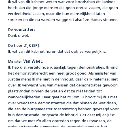
Ik wil van dit kabinet weten wat voor boodschap dit kabinet
heeft aan die jonge mensen die geen onrust zaaien, die geen
verdeeldheid zaaien, maar die hun menselijkheid laten
spreken en die nu worden weggezet alsof ze Hamas steunen.
De
voorzitter
:
Dank u wel.
De heer
Dijk
(SP):
Ik wil van dit kabinet horen dat dat ook verwerpelijk is.
Minister
Van Weel
:
Ik heb u al verteld hoe ik aankijk tegen demonstraties. Ik vind
het demonstratierecht een heel groot goed. Als minister van
Justitie meng ik me niet in de inhoud; daar ga ik helemaal niet
over. Ik verwacht wel van mensen dat demonstraties gewoon
plaatsvinden binnen de wet en dat ze niet leiden tot
wanordelijkheden. Daar gaat het mij om. U hoort mij dus niet
over vreedzame demonstranten die dat binnen de wet doen,
die aan de burgemeester toestemming hebben gevraagd voor
hun demonstratie, ongeacht de inhoud. Het gaat mij er juist
om dat we met z'n allen optreden tegen de uitwassen, de
ordeverstorende elementen, de wanordelijkheden, het