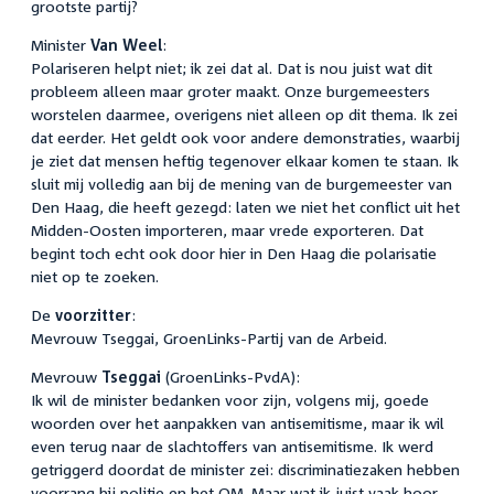
grootste partij?
Minister
Van Weel
:
Polariseren helpt niet; ik zei dat al. Dat is nou juist wat dit
probleem alleen maar groter maakt. Onze burgemeesters
worstelen daarmee, overigens niet alleen op dit thema. Ik zei
dat eerder. Het geldt ook voor andere demonstraties, waarbij
je ziet dat mensen heftig tegenover elkaar komen te staan. Ik
sluit mij volledig aan bij de mening van de burgemeester van
Den Haag, die heeft gezegd: laten we niet het conflict uit het
Midden-Oosten importeren, maar vrede exporteren. Dat
begint toch echt ook door hier in Den Haag die polarisatie
niet op te zoeken.
De
voorzitter
:
Mevrouw Tseggai, GroenLinks-Partij van de Arbeid.
Mevrouw
Tseggai
(GroenLinks-PvdA):
Ik wil de minister bedanken voor zijn, volgens mij, goede
woorden over het aanpakken van antisemitisme, maar ik wil
even terug naar de slachtoffers van antisemitisme. Ik werd
getriggerd doordat de minister zei: discriminatiezaken hebben
voorrang bij politie en het OM. Maar wat ik juist vaak hoor,