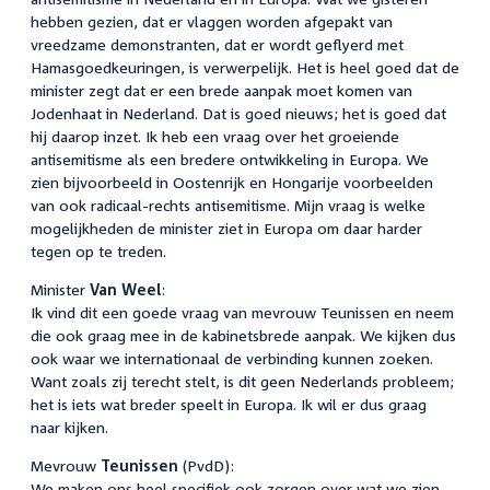
hebben gezien, dat er vlaggen worden afgepakt van
vreedzame demonstranten, dat er wordt geflyerd met
Hamasgoedkeuringen, is verwerpelijk. Het is heel goed dat de
minister zegt dat er een brede aanpak moet komen van
Jodenhaat in Nederland. Dat is goed nieuws; het is goed dat
hij daarop inzet. Ik heb een vraag over het groeiende
antisemitisme als een bredere ontwikkeling in Europa. We
zien bijvoorbeeld in Oostenrijk en Hongarije voorbeelden
van ook radicaal-rechts antisemitisme. Mijn vraag is welke
mogelijkheden de minister ziet in Europa om daar harder
tegen op te treden.
Minister
Van Weel
:
Ik vind dit een goede vraag van mevrouw Teunissen en neem
die ook graag mee in de kabinetsbrede aanpak. We kijken dus
ook waar we internationaal de verbinding kunnen zoeken.
Want zoals zij terecht stelt, is dit geen Nederlands probleem;
het is iets wat breder speelt in Europa. Ik wil er dus graag
naar kijken.
Mevrouw
Teunissen
(PvdD):
We maken ons heel specifiek ook zorgen over wat we zien