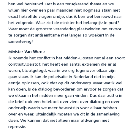
ben wel benieuwd. Het is een terugkerend thema en we
willen hier over een paar maanden niet nogmaals staan met
exact hetzelfde vragenrondje, dus ik ben wel benieuwd naar
het volgende. Waar ziet de minister het belangrijkste punt?
Waar moet de grootste verandering plaatsvinden om ervoor
te zorgen dat antisemitisme niet langer zo woekert in de
samenleving?
Minister
Van Weel
:
Ik noemde het conflict in het Midden-Oosten net al een soort
contrastvloeistof; het heeft een aantal extremen die er al
waren, blootgelegd, waarin we erg tegenover elkaar zijn
gaan staan. Ik kan de polarisatie in Nederland niet in mijn
eentje oplossen, ook niet op dit onderwerp. Maar wat ik wel
kan doen, is de dialoog bevorderen om ervoor te zorgen dat
we elkaar in het midden meer gaan vinden. Dus daar zult u in
die brief ook een heleboel over zien: over dialoog en over
onderwijs waarin we meer bewustzijn voor elkaar hebben
over en weer. Uiteindelijk moeten we dit in de samenleving
doen. We kunnen dat niet alleen maar afdwingen met
repressie.