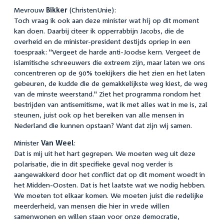
Mevrouw
Bikker
(ChristenUnie):
Toch vraag ik ook aan deze minister wat híj op dit moment
kan doen. Daarbij citeer ik opperrabbijn Jacobs, die de
overheid en de minister-president destijds opriep in een
toespraak: "Vergeet de harde anti-Joodse kern. Vergeet de
islamitische schreeuwers die extreem zijn, maar laten we ons
concentreren op de 90% toekijkers die het zien en het laten
gebeuren, de kudde die de gemakkelijkste weg kiest, de weg
van de minste weerstand." Ziet het programma rondom het
bestrijden van antisemitisme, wat ik met alles wat in me is, zal
steunen, juist ook op het bereiken van alle mensen in
Nederland die kunnen opstaan? Want dat zijn wij samen.
Minister
Van Weel
:
Dat is mij uit het hart gegrepen. We moeten weg uit deze
polarisatie, die in dit specifieke geval nog verder is
aangewakkerd door het conflict dat op dit moment woedt in
het Midden-Oosten. Dat is het laatste wat we nodig hebben.
We moeten tot elkaar komen. We moeten juist die redelijke
meerderheid, van mensen die hier in vrede willen
samenwonen en willen staan voor onze democratie,