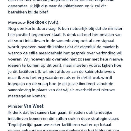
generaties. Ik kijk dus naar de initiatieven en ik zal dit
betrekken bij de brief.
Mevrouw
Koekkoek
(Volt):
Nog een korte doorvraag. Ik ben natuurlijk blij dat de minister
hier positief tegenover staat. Ik denk dat met het bestaan van
dit soort initiatieven in de samenleving ook al een signaal
wordt gegeven naar dit kabinet dat dit eigenlijk de manier is
waarop de stille meerderheid het gesprek over verbinding wil
voeren. Wij hoeven als overheid niet zozeer met hele nieuwe
ideeën te komen op dit punt, maar moeten vooral kijken hoe
je dit faciliteert. Ik wil niet afdoen aan de kabinetsbrieven,
maar ik zou het erg waarderen als er in detail ook wordt
ingegaan op de vraag hoe je dit juist stimuleert vanuit de
samenleving in plaats van dat wij als overheid met nieuwe
maatregelen komen.
Minister
Van Weel
:
Ik denk dat het samen kan gaan. Er zullen ook landelijke
initiatieven komen en die zullen ook in deze strategie staan.
Tegelijkertijd gaan we zeker faciliteren wat er op lokaal
niveau gebeurt en waarvan we denken dat het bijdraagt aan