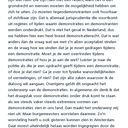
grondrecht en mensen moeten de mogelijkheid hebben om
zich te uiten. Zo moeten tegendemonstranten ook hoorbaar
of zichtbaar zijn. Dat is allemaal jurisprudentie die voortkomt
uit regimes of tijden waarin demonstraties en demonstranten
werden onderdrukt. Dat is niet het geval in Nederland, dus
we hebben hier een heel breed demonstratierecht. Dat is wat
anders dan de vraag wat we met z'n allen acceptabel vinden
en de vraag hoe we vinden dat je je moet gedragen tijdens
een demonstratie. Moet je de wet overtreden tijdens
demonstraties of hou je je aan de wet? Luister je naar de
politie als die je een opdracht geeft tijdens een demonstratie,
of doe je dat niet? Ga je over tot fysieke wanordelijkheden
of vernielingen, of niet? Dat zijn alle zaken waarover ik de
dialoog wil aangaan. Overigens geldt dit ongeacht het
onderwerp van de demonstraties. In algemene zin denk ik dat
het draagvlak voor demonstraties onder druk komt te staan
als we steeds vaker steeds extremere vormen van
demonstraties zien in ons land. Dan maakt het onderwerp mij
niet uit. Maar burgemeesters worstelen daarmee. Zo'n
worsteling heeft u ook gisteren kunnen zien in Amsterdam.
Daar moest uiteindelijk helaas worden ingegrepen door de