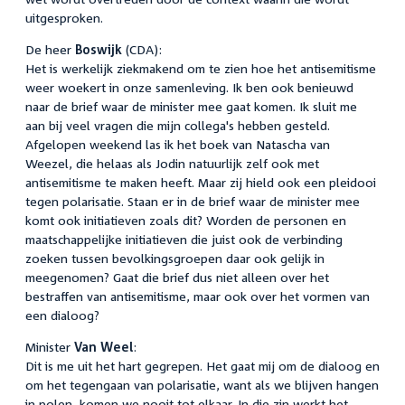
uitgesproken.
De heer
Boswijk
(CDA):
Het is werkelijk ziekmakend om te zien hoe het antisemitisme
weer woekert in onze samenleving. Ik ben ook benieuwd
naar de brief waar de minister mee gaat komen. Ik sluit me
aan bij veel vragen die mijn collega's hebben gesteld.
Afgelopen weekend las ik het boek van Natascha van
Weezel, die helaas als Jodin natuurlijk zelf ook met
antisemitisme te maken heeft. Maar zij hield ook een pleidooi
tegen polarisatie. Staan er in de brief waar de minister mee
komt ook initiatieven zoals dit? Worden de personen en
maatschappelijke initiatieven die juist ook de verbinding
zoeken tussen bevolkingsgroepen daar ook gelijk in
meegenomen? Gaat die brief dus niet alleen over het
bestraffen van antisemitisme, maar ook over het vormen van
een dialoog?
Minister
Van Weel
:
Dit is me uit het hart gegrepen. Het gaat mij om de dialoog en
om het tegengaan van polarisatie, want als we blijven hangen
in polen, komen we nooit tot elkaar. In die zin werkt het