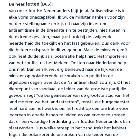
De heer
Jetten
(D66):
Van onze Joodse Nederlanders blijf je af. Antisemitisme is in
elke vorm onacceptabel. Ik wil de minister danken voor zijn
heldere stellingname en kijk uit naar zijn inzet om
antisemitisme in de breedste zin te bestrijden, niet alleen in
de extreme gevallen, maar juist ook bij de zwijgende
meerderheid die toekijkt en het laat gebeuren. Dus dank voor
die heldere uitspraak in dit vragenuur. Maar de minister geeft
ook heel duidelijk aan: polarisatie helpt niet. Het importeren
van het conflict uit het Midden-Oosten naar Nederland helpt
ons niet. Dan ben ik wel erg benieuwd naar de kijk van de
minister op polariserende uitspraken van politici in de
afgelopen dagen over dat de NS antisemitisch zou zijn. Of het
dieptepunt van vandaag, de leider van de grootste partij die
gewoon zegt "de burgemeester van de grootste stad van het
land moeten we het land uitzetten", terwijl die burgemeester
heel hard aan het werk is om het recht op demonstratie voor
iedereen in goede banen te leiden en om ervoor te zorgen
dat er een waardige herdenking van Joodse Nederlanders kan
plaatsvinden. Dus welke streep in het zand trekt het kabinet
tegen die polariserende uitspraken van de leider van de