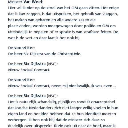
Minister
Van Weel
:
Hier wil ik niet op de stoel van het OM gaan zitten. Het enige
dat ik kan zeggen, is dat uitspraken, het gebruik van vlaggen,
het maken van gebaren en alle andere zaken die
plaatsvinden, worden meegewogen door politie en OM om
uiteindelijk te bepalen of er sprake is van strafbare feiten. De
wet is de wet en daar laat ik het ook bij.
De
voorzitter
:
De heer Six Dijkstra van de ChristenUnie.
De heer
Six Dijkstra
(NSC):
Nieuw Sociaal Contract.
De
voorzitter
:
Nieuw Sociaal Contract, neem mij niet kwalijk. Ik was even ...
De heer
Six Dijkstra
(NSC):
Het is natuurlijk schandalig, pijnlijk en ronduit onacceptabel
dat Joodse Nederlanders zich niet langer veilig voelen in hun
eigen land en het idee hebben dat ze hun identiteit moeten
verbergen. Ik ben ook blij dat de minister zich daar zo
duidelijk over uitspreekt. Ik zie ook uit naar de brief, maar ik