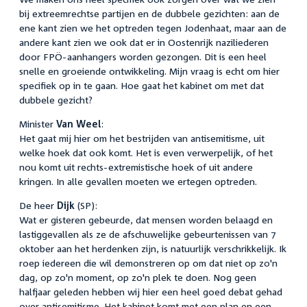
bij extreemrechtse partijen en de dubbele gezichten: aan de
ene kant zien we het optreden tegen Jodenhaat, maar aan de
andere kant zien we ook dat er in Oostenrijk naziliederen
door FPÖ-aanhangers worden gezongen. Dit is een heel
snelle en groeiende ontwikkeling. Mijn vraag is echt om hier
specifiek op in te gaan. Hoe gaat het kabinet om met dat
dubbele gezicht?
Minister
Van Weel
:
Het gaat mij hier om het bestrijden van antisemitisme, uit
welke hoek dat ook komt. Het is even verwerpelijk, of het
nou komt uit rechts-extremistische hoek of uit andere
kringen. In alle gevallen moeten we ertegen optreden.
De heer
Dijk
(SP):
Wat er gisteren gebeurde, dat mensen worden belaagd en
lastiggevallen als ze de afschuwelijke gebeurtenissen van 7
oktober aan het herdenken zijn, is natuurlijk verschrikkelijk. Ik
roep iedereen die wil demonstreren op om dat niet op zo'n
dag, op zo'n moment, op zo'n plek te doen. Nog geen
halfjaar geleden hebben wij hier een heel goed debat gehad
over antisemitisme. Het kabinet komt met een plan en een