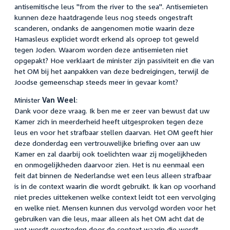
antisemitische leus "from the river to the sea". Antisemieten
kunnen deze haatdragende leus nog steeds ongestraft
scanderen, ondanks de aangenomen motie waarin deze
Hamasleus expliciet wordt erkend als oproep tot geweld
tegen Joden. Waarom worden deze antisemieten niet
opgepakt? Hoe verklaart de minister zijn passiviteit en die van
het OM bij het aanpakken van deze bedreigingen, terwijl de
Joodse gemeenschap steeds meer in gevaar komt?
Minister
Van Weel
:
Dank voor deze vraag. Ik ben me er zeer van bewust dat uw
Kamer zich in meerderheid heeft uitgesproken tegen deze
leus en voor het strafbaar stellen daarvan. Het OM geeft hier
deze donderdag een vertrouwelijke briefing over aan uw
Kamer en zal daarbij ook toelichten waar zij mogelijkheden
en onmogelijkheden daarvoor zien. Het is nu eenmaal een
feit dat binnen de Nederlandse wet een leus alleen strafbaar
is in de context waarin die wordt gebruikt. Ik kan op voorhand
niet precies uittekenen welke context leidt tot een vervolging
en welke niet. Mensen kunnen dus vervolgd worden voor het
gebruiken van die leus, maar alleen als het OM acht dat de
wet wordt overtreden door de context waarin die wordt