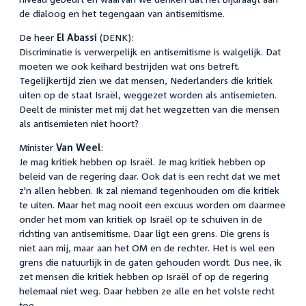
de dialoog en het tegengaan van antisemitisme.
De heer
El Abassi
(DENK):
Discriminatie is verwerpelijk en antisemitisme is walgelijk. Dat
moeten we ook keihard bestrijden wat ons betreft.
Tegelijkertijd zien we dat mensen, Nederlanders die kritiek
uiten op de staat Israël, weggezet worden als antisemieten.
Deelt de minister met mij dat het wegzetten van die mensen
als antisemieten niet hoort?
Minister
Van Weel
:
Je mag kritiek hebben op Israël. Je mag kritiek hebben op
beleid van de regering daar. Ook dat is een recht dat we met
z'n allen hebben. Ik zal niemand tegenhouden om die kritiek
te uiten. Maar het mag nooit een excuus worden om daarmee
onder het mom van kritiek op Israël op te schuiven in de
richting van antisemitisme. Daar ligt een grens. Die grens is
niet aan mij, maar aan het OM en de rechter. Het is wel een
grens die natuurlijk in de gaten gehouden wordt. Dus nee, ik
zet mensen die kritiek hebben op Israël of op de regering
helemaal niet weg. Daar hebben ze alle en het volste recht
toe.