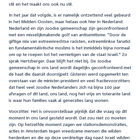
stil en het maakt ons ook nu stil.
In het jaar dat volgde, is er namelijk ontzettend veel gebeurd
in het Midden-Oosten, maar helaas ook hier in Nederland.
Nederland en zijn Joodse gemeenschap zijn geconfronteerd
met een misselijkmakende golf van antisemitisme. "Door de
giftige mix van extreemrechtse racisten, extreemlinkse fanatici
en fundamentalistische moslims is het inmiddels bijna normaal
om op te roepen tot het vernietigen van de staat Israël." Zo
sprak Hertzberger. Daar blijft het niet bij. De Joodse
gemeenschap in ons land wordt dagelijks geconfronteerd met
de haat die daaruit doorsijpelt. Gisteren werd opgemerkt ten
overstaan van de minister-president en veel fractievoorzitters
dat heel veel Joodse Nederlanders zich na bijna 100 jaar
afvragen of dit land, ons land, nog het vrije en tolerante land
is waar hun families vaak al generaties lang wonen.
Voorzitter. Het is onvoorstelbaar pijnlijk dat die vraag op dit
moment in ons land gesteld wordt. Dat zou niet zo moeten
zijn. Op hetzelfde moment zagen we stationsdemonstraties,
acties in Amsterdam tegen vreedzame mensen die wilden
herdenken en die op deze verdrietige dag naast Israël wilden