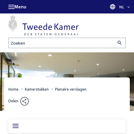
Menu
Taal sel
NL
Zoeken
Home
Kamerstukken
Plenaire verslagen
Delen
Inhoudsopgave