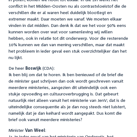
conflict in het Midden-Oosten nu als contrastvloeistof die de
verschillen die er al waren heel duidelijk blootlegt en
extremer maakt. Daar moeten we vanaf. We moeten elkaar
vinden in dat midden. Dan denk ik dat we het voor 90% eens
kunnen worden over wat voor samenleving wij willen
hebben, ook in relatie tot dit onderwerp. Voor die resterende
10% kunnen we dan van mening verschillen, maar dat maakt
het probleem in ieder geval een stuk overzichtelijker dan het
nu lijkt.
De heer
Boswijk
(CDA):
Ik ben blij om dat te horen. Ik ben benieuwd of de brief die
de minister gaat schrijven dan ook wordt geschreven vanuit
meerdere ministeries, aangezien dit uiteindelijk ook een
stukje opvoeding en cultuuroverbrugging is. Dat gebeurt
natuurlijk niet alleen vanuit het ministerie van JenV; dat is de
uiteindelijke consequentie als je dan nog steeds niet luistert,
namelijk dat je dan keihard wordt aangepakt. Dus komt die
brief ook vanuit meerdere ministeries?
Minister
Van Weel
:
Ja, in ieder geval van het ministerie van Onderwijs, het