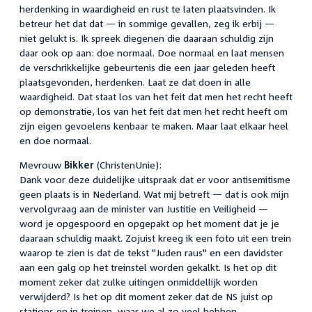
herdenking in waardigheid en rust te laten plaatsvinden. Ik
betreur het dat dat — in sommige gevallen, zeg ik erbij —
niet gelukt is. Ik spreek diegenen die daaraan schuldig zijn
daar ook op aan: doe normaal. Doe normaal en laat mensen
de verschrikkelijke gebeurtenis die een jaar geleden heeft
plaatsgevonden, herdenken. Laat ze dat doen in alle
waardigheid. Dat staat los van het feit dat men het recht heeft
op demonstratie, los van het feit dat men het recht heeft om
zijn eigen gevoelens kenbaar te maken. Maar laat elkaar heel
en doe normaal.
Mevrouw
Bikker
(ChristenUnie):
Dank voor deze duidelijke uitspraak dat er voor antisemitisme
geen plaats is in Nederland. Wat mij betreft — dat is ook mijn
vervolgvraag aan de minister van Justitie en Veiligheid —
word je opgespoord en opgepakt op het moment dat je je
daaraan schuldig maakt. Zojuist kreeg ik een foto uit een trein
waarop te zien is dat de tekst "Juden raus" en een davidster
aan een galg op het treinstel worden gekalkt. Is het op dit
moment zeker dat zulke uitingen onmiddellijk worden
verwijderd? Is het op dit moment zeker dat de NS juist op
stations en in treinen, waar we al zo veel hebben