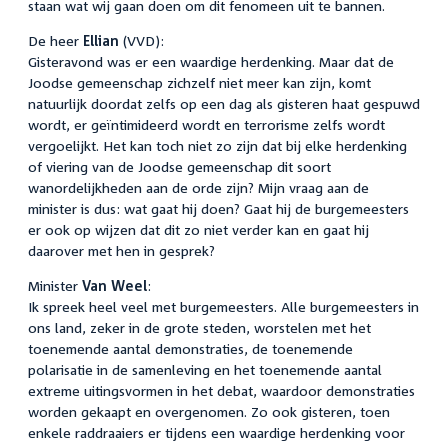
staan wat wij gaan doen om dit fenomeen uit te bannen.
De heer
Ellian
(VVD):
Gisteravond was er een waardige herdenking. Maar dat de
Joodse gemeenschap zichzelf niet meer kan zijn, komt
natuurlijk doordat zelfs op een dag als gisteren haat gespuwd
wordt, er geïntimideerd wordt en terrorisme zelfs wordt
vergoelijkt. Het kan toch niet zo zijn dat bij elke herdenking
of viering van de Joodse gemeenschap dit soort
wanordelijkheden aan de orde zijn? Mijn vraag aan de
minister is dus: wat gaat hij doen? Gaat hij de burgemeesters
er ook op wijzen dat dit zo niet verder kan en gaat hij
daarover met hen in gesprek?
Minister
Van Weel
:
Ik spreek heel veel met burgemeesters. Alle burgemeesters in
ons land, zeker in de grote steden, worstelen met het
toenemende aantal demonstraties, de toenemende
polarisatie in de samenleving en het toenemende aantal
extreme uitingsvormen in het debat, waardoor demonstraties
worden gekaapt en overgenomen. Zo ook gisteren, toen
enkele raddraaiers er tijdens een waardige herdenking voor