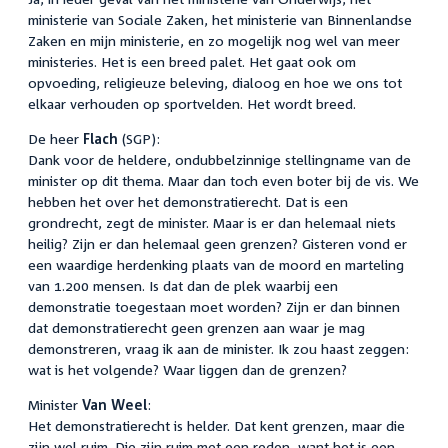
ministerie van Sociale Zaken, het ministerie van Binnenlandse
Zaken en mijn ministerie, en zo mogelijk nog wel van meer
ministeries. Het is een breed palet. Het gaat ook om
opvoeding, religieuze beleving, dialoog en hoe we ons tot
elkaar verhouden op sportvelden. Het wordt breed.
De heer
Flach
(SGP):
Dank voor de heldere, ondubbelzinnige stellingname van de
minister op dit thema. Maar dan toch even boter bij de vis. We
hebben het over het demonstratierecht. Dat is een
grondrecht, zegt de minister. Maar is er dan helemaal niets
heilig? Zijn er dan helemaal geen grenzen? Gisteren vond er
een waardige herdenking plaats van de moord en marteling
van 1.200 mensen. Is dat dan de plek waarbij een
demonstratie toegestaan moet worden? Zijn er dan binnen
dat demonstratierecht geen grenzen aan waar je mag
demonstreren, vraag ik aan de minister. Ik zou haast zeggen:
wat is het volgende? Waar liggen dan de grenzen?
Minister
Van Weel
:
Het demonstratierecht is helder. Dat kent grenzen, maar die
zijn wel ruim. Die zijn ruim met een reden, want het is een