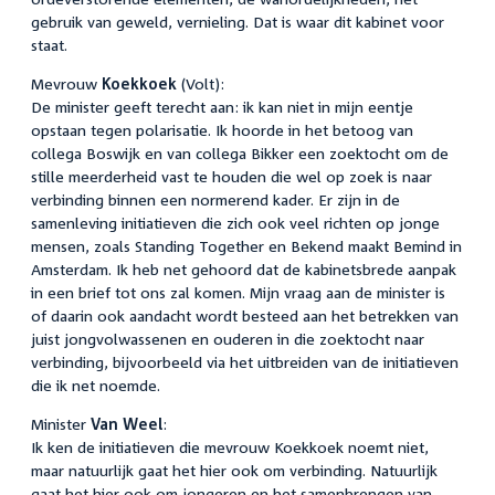
gebruik van geweld, vernieling. Dat is waar dit kabinet voor
staat.
Mevrouw
Koekkoek
(Volt):
De minister geeft terecht aan: ik kan niet in mijn eentje
opstaan tegen polarisatie. Ik hoorde in het betoog van
collega Boswijk en van collega Bikker een zoektocht om de
stille meerderheid vast te houden die wel op zoek is naar
verbinding binnen een normerend kader. Er zijn in de
samenleving initiatieven die zich ook veel richten op jonge
mensen, zoals Standing Together en Bekend maakt Bemind in
Amsterdam. Ik heb net gehoord dat de kabinetsbrede aanpak
in een brief tot ons zal komen. Mijn vraag aan de minister is
of daarin ook aandacht wordt besteed aan het betrekken van
juist jongvolwassenen en ouderen in die zoektocht naar
verbinding, bijvoorbeeld via het uitbreiden van de initiatieven
die ik net noemde.
Minister
Van Weel
:
Ik ken de initiatieven die mevrouw Koekkoek noemt niet,
maar natuurlijk gaat het hier ook om verbinding. Natuurlijk
gaat het hier ook om jongeren en het samenbrengen van