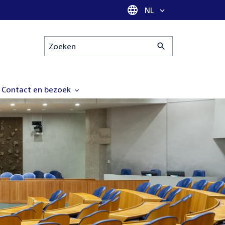
Taal selectie
NL
Zoeken
Contact en bezoek