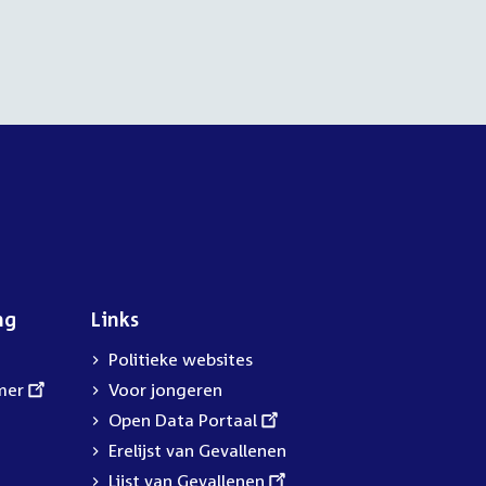
ng
Links
Politieke websites
mer
Voor jongeren
External
Open Data Portaal
link:
Erelijst van Gevallenen
External
Lijst van Gevallenen