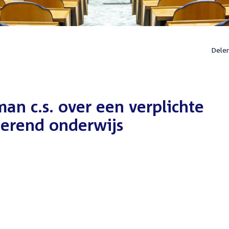
Dele
an c.s. over een verplichte
derend onderwijs