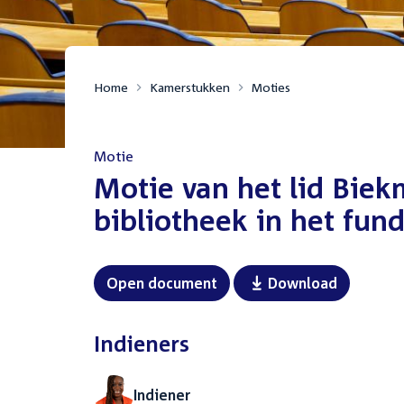
Home
Kamerstukken
Moties
Motie
:
Motie van het lid Biekm
bibliotheek in het fun
Open document
Download
Indieners
Indiener