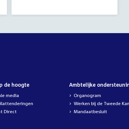
op de hoogte
Ambtelijke ondersteuni
ale media
Organogram
ilattenderingen
External
Werken bij de Tweede Ka
link:
t Direct
Mandaatbesluit