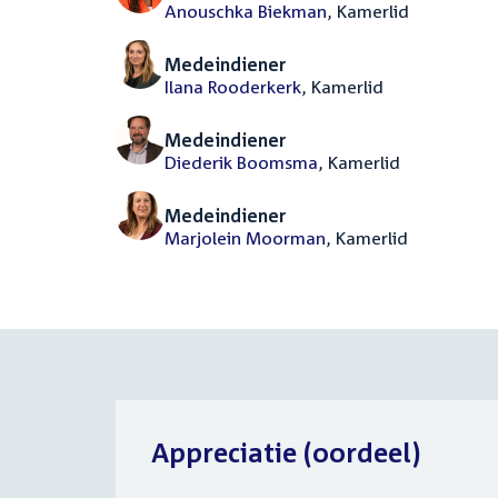
Anouschka Biekman
, Kamerlid
Medeindiener
Ilana Rooderkerk
, Kamerlid
Medeindiener
Diederik Boomsma
, Kamerlid
Medeindiener
Marjolein Moorman
, Kamerlid
Appreciatie (oordeel)