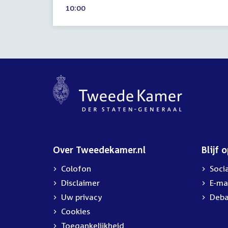
Tijd
10:00
2026
activiteit:
Over Tweedekamer.nl
Blijf 
Colofon
Soci
Disclaimer
E-ma
Uw privacy
Deba
Cookies
Toegankelijkheid