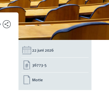
n
Datum:
22 juni 2026
Nummer:
36773-5
Motie