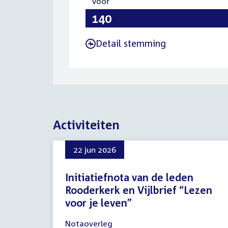
Voor
:
140
Detail stemming
-
Activiteiten
22 jun 2026
Initiatiefnota van de leden
Rooderkerk en Vijlbrief “Lezen
voor je leven”
22
Notaoverleg
juni