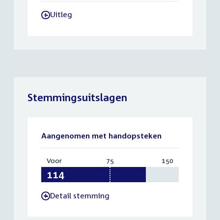
Uitleg
-
Stemmingsuitslagen
Aangenomen met handopsteken
Voor
:
75
Vereist:
150
Totaal:
114
75
150
Detail stemming
-