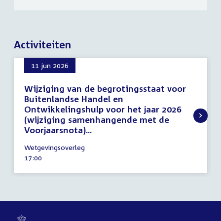
Activiteiten
11 jun 2026
Wijziging van de begrotingsstaat voor
Buitenlandse Handel en
Ontwikkelingshulp voor het jaar 2026
(wijziging samenhangende met de
Voorjaarsnota)...
11
Wetgevingsoverleg
juni
Tijd
17:00
2026
activiteit: