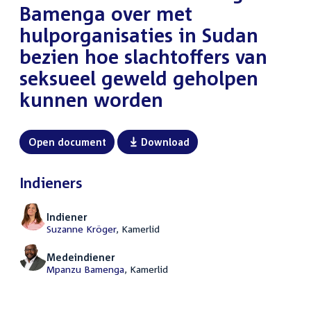
Bamenga over met
hulporganisaties in Sudan
bezien hoe slachtoffers van
seksueel geweld geholpen
kunnen worden
Open document
Download
Indieners
Indiener
Suzanne Kröger
, Kamerlid
Medeindiener
Mpanzu Bamenga
, Kamerlid