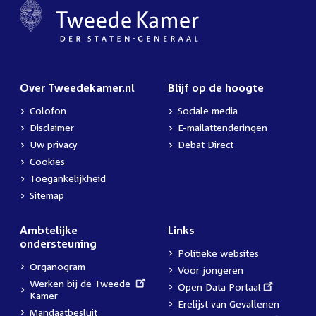
Over Tweedekamer.nl
Blijf op de hoogte
Colofon
Sociale media
Disclaimer
E-mailattenderingen
Uw privacy
Debat Direct
Cookies
Toegankelijkheid
Sitemap
Ambtelijke
Links
ondersteuning
Politieke websites
Organogram
Voor jongeren
External
Werken bij de Tweede
External
Open Data Portaal
link:
Kamer
link:
Erelijst van Gevallenen
Mandaatbesluit