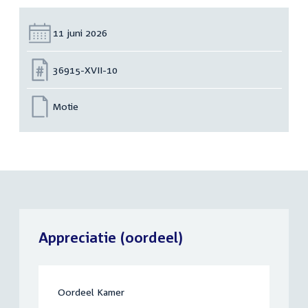
Datum:
11 juni 2026
Nummer:
36915-XVII-10
Motie
Appreciatie (oordeel)
Oordeel Kamer