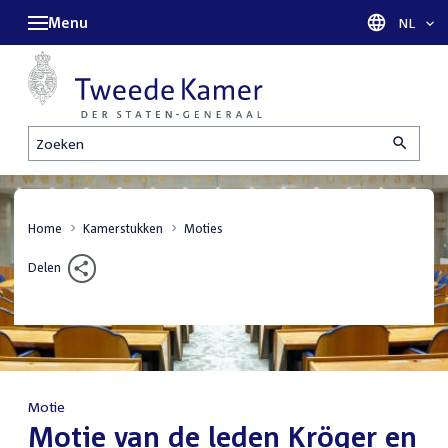
Menu
Taal sel
NL
Zoeken
Home
Kamerstukken
Moties
Delen
Motie
:
Motie van de leden Kröger en