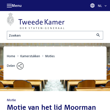
Menu
Taal sel
NL
Zoeken
Home
Kamerstukken
Moties
Delen
Motie
:
Motie van het lid Moorman