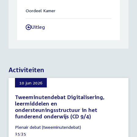
Oordeel Kamer
Uitleg
-
Activiteiten
10 jun 2026
Tweeminutendebat Digitalisering,
leermiddelen en
ondersteuningsstructuur in het
funderend onderwijs (CD 9/4)
10
Plenair debat (tweeminutendebat)
juni
Tijd
15:35
2026