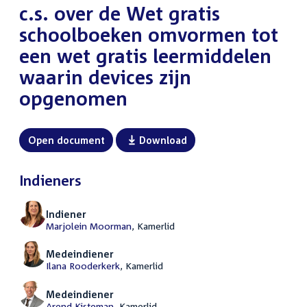
c.s. over de Wet gratis
schoolboeken omvormen tot
een wet gratis leermiddelen
waarin devices zijn
opgenomen
Open document
Download
Indieners
Indiener
Marjolein Moorman
, Kamerlid
Medeindiener
Ilana Rooderkerk
, Kamerlid
Medeindiener
Arend Kisteman
, Kamerlid