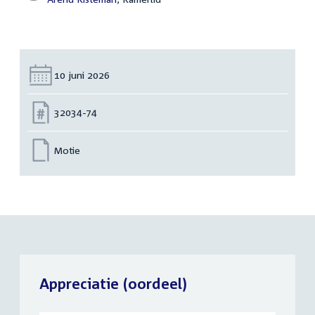
Datum:
10 juni 2026
Nummer:
32034-74
Motie
Appreciatie (oordeel)