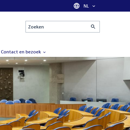
Taal selectie
NL
Zoeken
Contact en bezoek