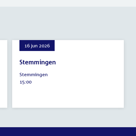
16 jun 2026
Stemmingen
16
Stemmingen
juni
Tijd
15:00
2026
activiteit: