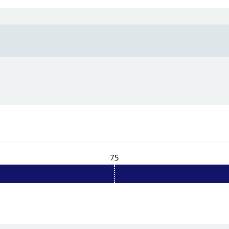
75
Vereist:
75