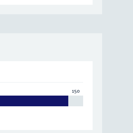
150
Totaal:
150