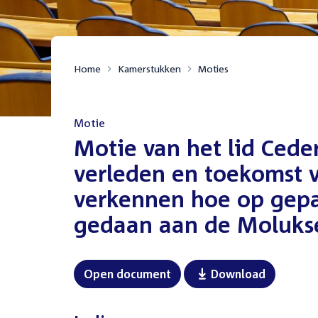
Home
Kamerstukken
Moties
Motie
:
Motie van het lid Cede
verleden en toekomst 
verkennen hoe op gepa
gedaan aan de Moluk
Open document
Download