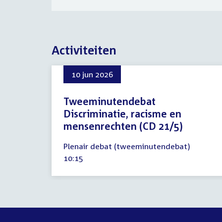
Activiteiten
10 jun 2026
Tweeminutendebat
Discriminatie, racisme en
mensenrechten (CD 21/5)
10
Plenair debat (tweeminutendebat)
juni
Tijd
10:15
2026
activiteit: