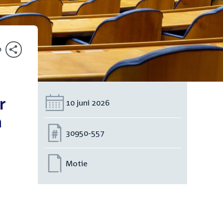
n
r
Datum:
10 juni 2026
n
Nummer:
30950-557
Motie