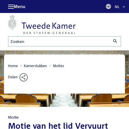
Menu
Taal sel
NL
Zoeken
Home
Kamerstukken
Moties
Delen
Motie
:
Motie van het lid Vervuurt