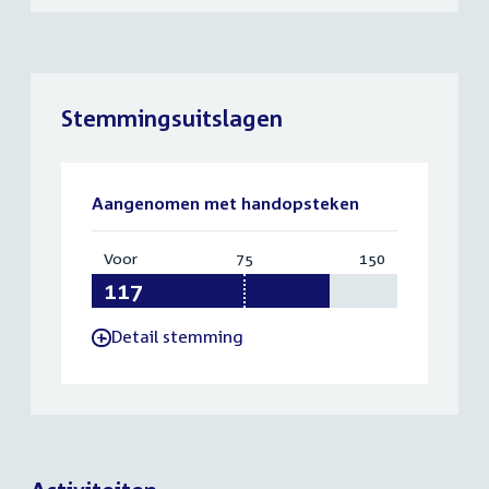
Stemmingsuitslagen
Aangenomen met handopsteken
Voor
:
75
Vereist:
150
Totaal:
117
75
150
Detail stemming
-