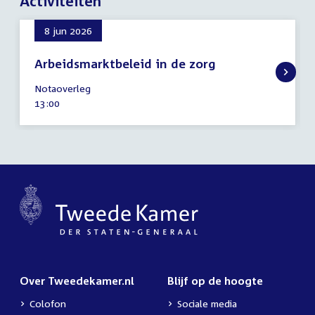
Activiteiten
8 jun 2026
Arbeidsmarktbeleid in de zorg
8
Notaoverleg
juni
Tijd
13:00
2026
activiteit:
Over Tweedekamer.nl
Blijf op de hoogte
Colofon
Sociale media