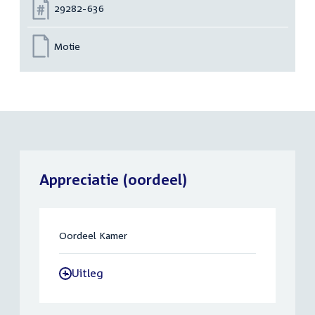
Nummer:
29282-636
Motie
Appreciatie (oordeel)
Oordeel Kamer
Uitleg
-