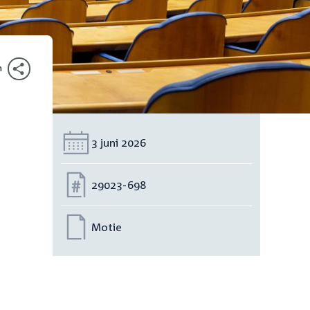
n
Datum:
3 juni 2026
Nummer:
29023-698
Motie