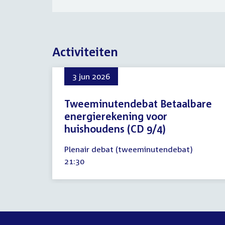
Activiteiten
3 jun 2026
Tweeminutendebat Betaalbare
energierekening voor
huishoudens (CD 9/4)
3
Plenair debat (tweeminutendebat)
juni
Tijd
21:30
2026
activiteit: