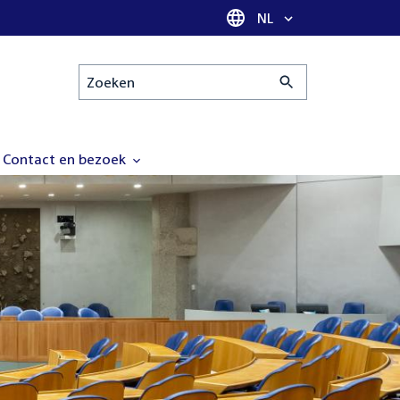
Taal selectie
NL
Zoeken
Contact en bezoek