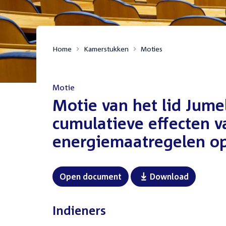
Home
Kamerstukken
Moties
Motie
:
Motie van het lid Jume
cumulatieve effecten v
energiemaatregelen op
Open document
Download
Indieners